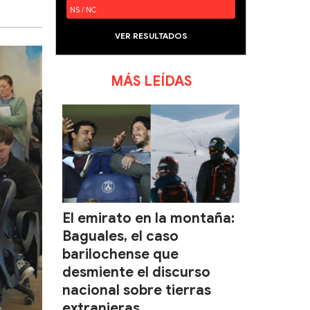
NS / NC
VER RESULTADOS
MÁS LEÍDAS
El emirato en la montaña:
Baguales, el caso
barilochense que
desmiente el discurso
nacional sobre tierras
extranjeras