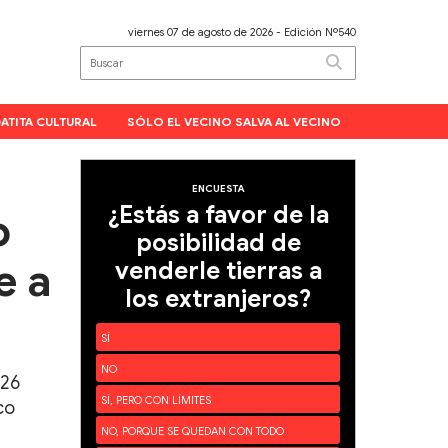
viernes 07 de agosto de 2026
- Edición Nº540
ATITA CULTURAL
SÓLO EL VECINO SALVA AL VECINO
ENCUESTA
¿Estás a favor de la
o
posibilidad de
e a
venderle tierras a
los extranjeros?
SÍ
NO
-26
SÍ, PERO CON LÍMITES
co
NO, PORQUE SE QUEDAN CON TODO