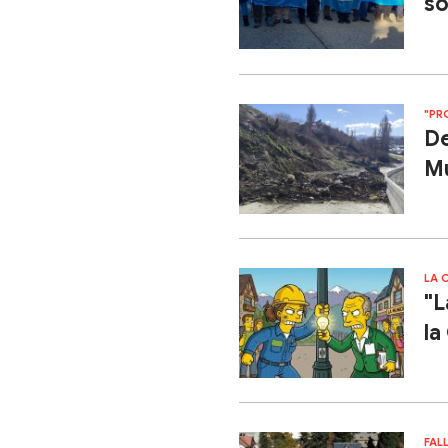
so
"PR
De
Mu
LA 
"L
la
FAL