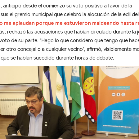
 anticipó desde el comienzo su voto positivo a favor de la
sus el gremio municipal que celebró la alocución de la edil de
No me aplaudan porque me estuvieron maldeando hasta r
ás,
rechazó las acusaciones que habían circulado durante la 
voto de su parte. "Hago lo que considero que tengo que hacer
er otro concejal o a cualquier vecino", afirmó, visiblemente m
s que se habían sucedido durante horas de debate.