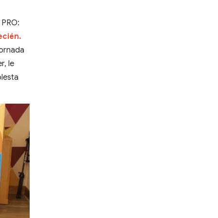
l PRO:
ecién.
jornada
, le
olesta