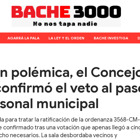
AGARRÁ LA PALA
LA LEY Y EL ORDEN
BACHE INVESTIGA
D
ón polémica, el Concej
onfirmó el veto al pas
rsonal municipal
a para tratar la ratificación de la ordenanza 3568-CM
e confirmado tras una votación que apenas llegó a cin
ocho necesarios. La sala desbordaba vecinos y