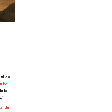
peto a
e lo
e la
o".
al del