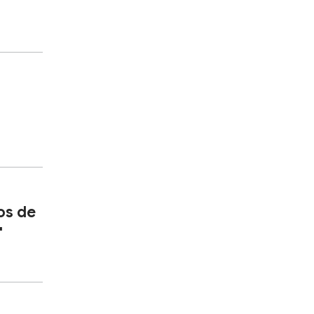
eos de
"