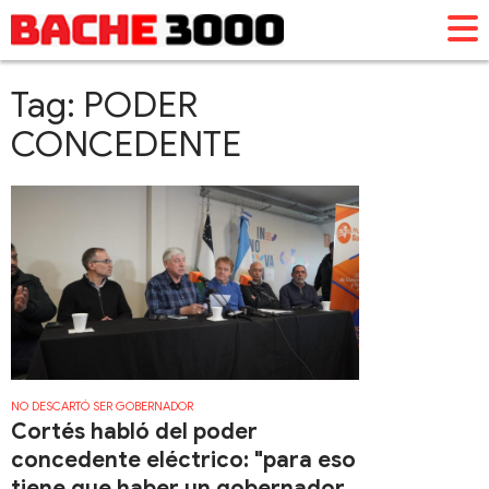
Tag: PODER
CONCEDENTE
NO DESCARTÓ SER GOBERNADOR
Cortés habló del poder
concedente eléctrico: "para eso
tiene que haber un gobernador