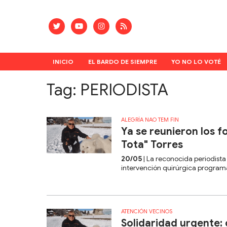
INICIO
EL BARDO DE SIEMPRE
YO NO LO VOTÉ
Tag: PERIODISTA
ALEGRÍA NAO TEM FIN
Ya se reunieron los f
Tota" Torres
20/05
| La reconocida periodist
intervención quirúrgica programa
ATENCIÓN VECINOS
Solidaridad urgente: