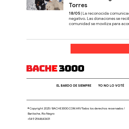
Torres
18/05
| La reconocida comunicad
negativo. Las donaciones se recib
comunidad se moviliza para acom
EL BARDO DE SIEMPRE
YO NO LO VOTÉ
© Copyright 2025 / BACHE3000.COM.AR
/
Todos los derechos reservados /
Bariloche, Río Negro
+54 9 2944643431