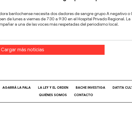
ora barilochense necesita dos dadores de sangre grupo A negativo o 
en de lunes a viernes de 7:30 a 9:30 en el Hospital Privado Regional. La
pañar a una de las voces más respetadas del periodismo local.
Cargar más noticias
AGARRÁ LA PALA
LA LEY Y EL ORDEN
BACHE INVESTIGA
DATITA CUL
QUIÉNES SOMOS
CONTACTO