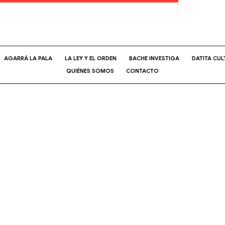
AGARRÁ LA PALA
LA LEY Y EL ORDEN
BACHE INVESTIGA
DATITA CUL
QUIÉNES SOMOS
CONTACTO