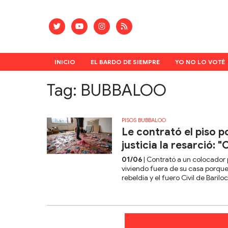
INICIO
EL BARDO DE SIEMPRE
YO NO LO VOTÉ
Tag: BUBBALOO
PISOS BUBBALOO
​​​​​​​Le contrató el 
justicia la resarció:
01/06
| Contrató a un colocador
viviendo fuera de su casa porque
rebeldía y el fuero Civil de Bari