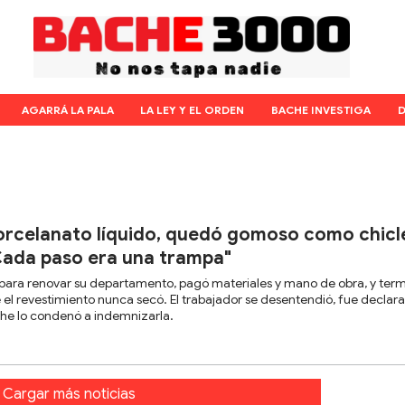
AGARRÁ LA PALA
LA LEY Y EL ORDEN
BACHE INVESTIGA
D
piso porcelanato líquido, quedó gomoso como chicle
 "Cada paso era una trampa"
 para renovar su departamento, pagó materiales y mano de obra, y ter
 el revestimiento nunca secó. El trabajador se desentendió, fue declar
loche lo condenó a indemnizarla.
Cargar más noticias