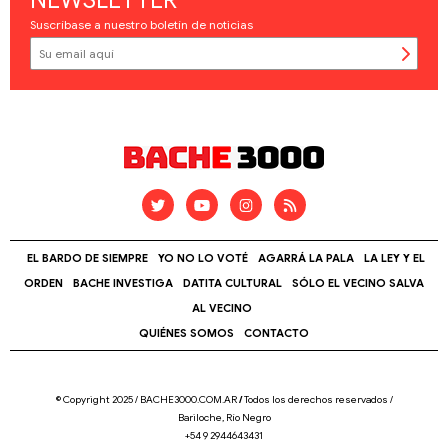
NEWSLETTER
Suscríbase a nuestro boletín de noticias
EL BARDO DE SIEMPRE
YO NO LO VOTÉ
AGARRÁ LA PALA
LA LEY Y EL
ORDEN
BACHE INVESTIGA
DATITA CULTURAL
SÓLO EL VECINO SALVA
AL VECINO
QUIÉNES SOMOS
CONTACTO
© Copyright 2025 / BACHE3000.COM.AR
/
Todos los derechos reservados /
Bariloche, Río Negro
+54 9 2944643431