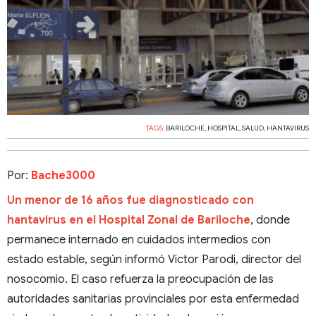
TAGS:
BARILOCHE
,
HOSPITAL
,
SALUD
,
HANTAVIRUS
Por:
Bache3000
Un menor de 16 años fue diagnosticado con
hantavirus en el Hospital Zonal de Bariloche
, donde
permanece internado en cuidados intermedios con
estado estable, según informó Victor Parodi, director del
nosocomio. El caso refuerza la preocupación de las
autoridades sanitarias provinciales por esta enfermedad