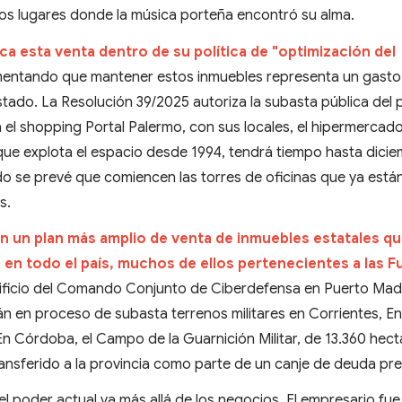
los lugares donde la música porteña encontró su alma.
ca esta venta dentro de su política de "optimización del
entando que mantener estos inmuebles representa un gasto
stado. La Resolución 39/2025 autoriza la subasta pública del 
el shopping Portal Palermo, con sus locales, el hipermerca
 que explota el espacio desde 1994, tendrá tiempo hasta dici
 se prevé que comiencen las torres de oficinas que ya están
s.
en un plan más amplio de venta de inmuebles estatales q
 en todo el país, muchos de ellos pertenecientes a las F
edificio del Comando Conjunto de Ciberdefensa en Puerto Ma
tán en proceso de subasta terrenos militares en Corrientes, En
 En Córdoba, el Campo de la Guarnición Militar, de 13.360 hect
transferido a la provincia como parte de un canje de deuda prev
 el poder actual va más allá de los negocios. El empresario fue