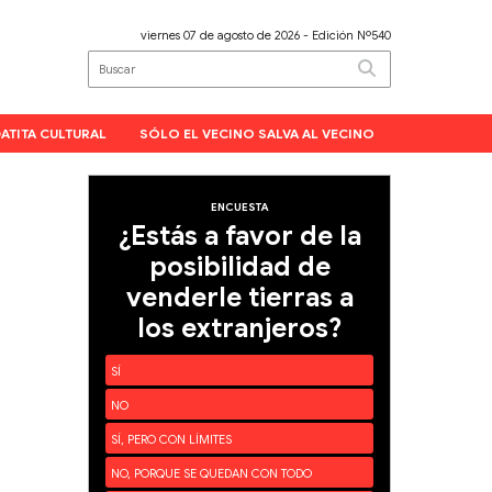
viernes 07 de agosto de 2026
- Edición Nº540
ATITA CULTURAL
SÓLO EL VECINO SALVA AL VECINO
ENCUESTA
¿Estás a favor de la
posibilidad de
venderle tierras a
los extranjeros?
a
SÍ
NO
SÍ, PERO CON LÍMITES
NO, PORQUE SE QUEDAN CON TODO