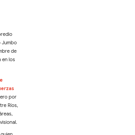
predio
do Jumbo
embre de
 en los
ue
uerzas
dero por
tre Ríos,
áreas,
isional.
 quien