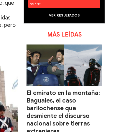
o, que
NS / NC
VER RESULTADOS
nidas
e, pero
MÁS LEÍDAS
El emirato en la montaña:
Baguales, el caso
barilochense que
desmiente el discurso
nacional sobre tierras
extranjeras