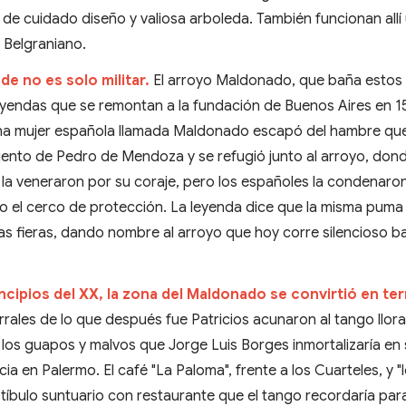
es de cuidado diseño y valiosa arboleda. También funcionan allí
l Belgraniano.
de no es solo militar.
El arroyo Maldonado, que baña estos
leyendas que se remontan a la fundación de Buenos Aires en 1
 una mujer española llamada Maldonado escapó del hambre qu
iento de Pedro de Mendoza y se refugió junto al arroyo, don
 la veneraron por su coraje, pero los españoles la condenaro
 el cerco de protección. La leyenda dice que la misma puma 
las fieras, dando nombre al arroyo que hoy corre silencioso ba
rincipios del XX, la zona del Maldonado se convirtió en ter
rales de lo que después fue Patricios acunaron al tango llor
 los guapos y malvos que Jorge Luis Borges inmortalizaría en
ia en Palermo. El café "La Paloma", frente a los Cuarteles, y "
tíbulo suntuario con restaurante que el tango recordaría par