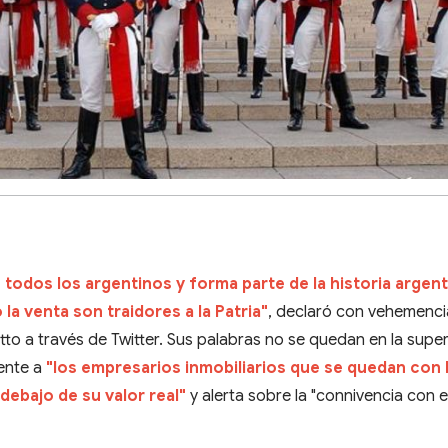
 todos los argentinos y forma parte de la historia argent
la venta son traidores a la Patria"
, declaró con vehemenci
to a través de Twitter. Sus palabras no se quedan en la superf
mente a
"los empresarios inmobiliarios que se quedan con 
debajo de su valor real"
y alerta sobre la "connivencia con e