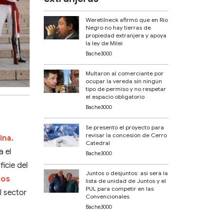
Weretilneck afirmó que en Río
Negro no hay tierras de
propiedad extranjera y apoya
la ley de Milei
Bache3000
Multaron al comerciante por
ocupar la vereda sin ningún
tipo de permiso y no respetar
el espacio obligatorio
Bache3000
Se presentó el proyecto para
revisar la concesión de Cerro
ina.
Catedral
a el
Bache3000
icie del
Juntos o desjuntos: así será la
los
lista de unidad de Juntos y el
PUL para competir en las
l sector
Convencionales
Bache3000