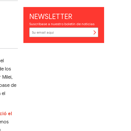
NEWSLETTER
Suscríbase a nuestro boletín de noticias
el
de los
Milei,
 base de
 el
ció el
enos
u