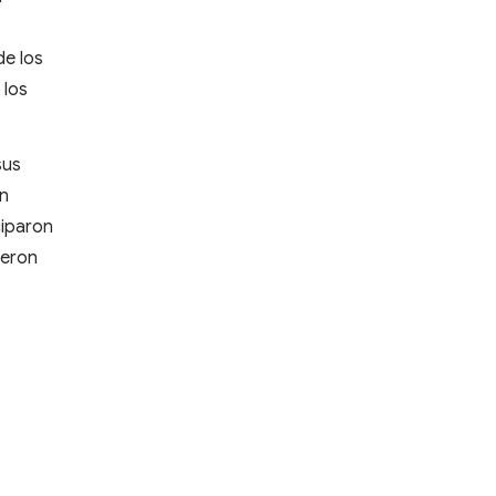
de los
 los
sus
en
ciparon
ieron