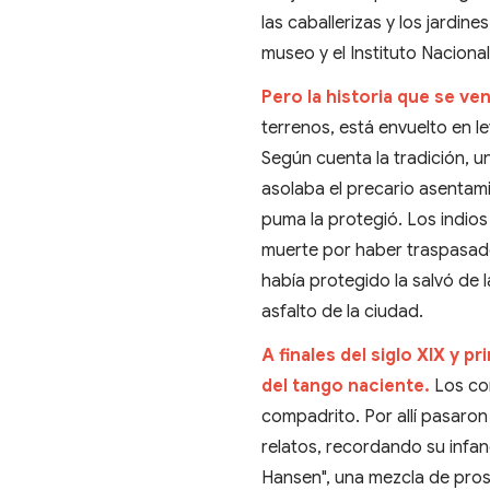
las caballerizas y los jardin
museo y el Instituto Naciona
Pero la historia que se ven
terrenos, está envuelto en 
Según cuenta la tradición,
asolaba el precario asentam
puma la protegió. Los indios
muerte por haber traspasado
había protegido la salvó de 
asfalto de la ciudad.
A finales del siglo XIX y p
del tango naciente.
Los cor
compadrito. Por allí pasaron
relatos, recordando su infanc
Hansen", una mezcla de pros