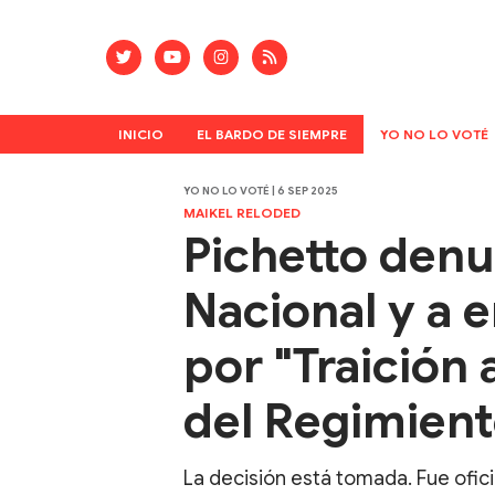
INICIO
EL BARDO DE SIEMPRE
YO NO LO VOTÉ
YO NO LO VOTÉ | 6 SEP 2025
MAIKEL RELODED
Pichetto denu
Nacional y a 
por "Traición a
del Regimient
La decisión está tomada. Fue ofici