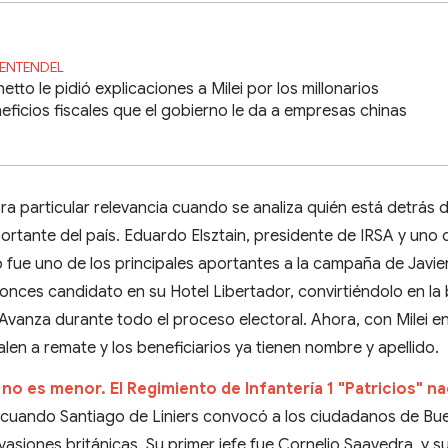
ENTENDEL
hetto le pidió explicaciones a Milei por los millonarios
eficios fiscales que el gobierno le da a empresas chinas
a particular relevancia cuando se analiza quién está detrás d
ortante del país. Eduardo Elsztain, presidente de IRSA y uno 
 fue uno de los principales aportantes a la campaña de Javier 
tonces candidato en su Hotel Libertador, convirtiéndolo en la
vanza durante todo el proceso electoral. Ahora, con Milei en
salen a remate y los beneficiarios ya tienen nombre y apellido.
 no es menor. El Regimiento de Infantería 1 "Patricios" na
, cuando Santiago de Liniers convocó a los ciudadanos de Bu
vasiones británicas. Su primer jefe fue Cornelio Saavedra, y s