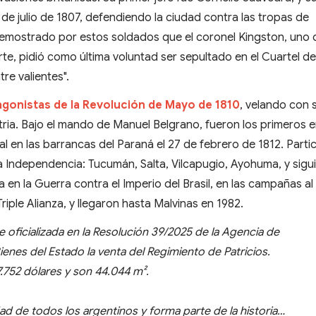
 de julio de 1807, defendiendo la ciudad contra las tropas de
 demostrado por estos soldados que el coronel Kingston, uno 
rte, pidió como última voluntad ser sepultado en el Cuartel de
re valientes".
agonistas de la Revolución de Mayo de 1810
, velando con 
tria. Bajo el mando de Manuel Belgrano, fueron los primeros 
l en las barrancas del Paraná el 27 de febrero de 1812. Parti
 la Independencia: Tucumán, Salta, Vilcapugio, Ayohuma, y sigu
 en la Guerra contra el Imperio del Brasil, en las campañas al
Triple Alianza, y llegaron hasta Malvinas en 1982.
e oficializada en la Resolución 39/2025 de la Agencia de
enes del Estado la venta del Regimiento de Patricios.
7.752 dólares y son 44.044 m².
ad de todos los argentinos y forma parte de la historia…