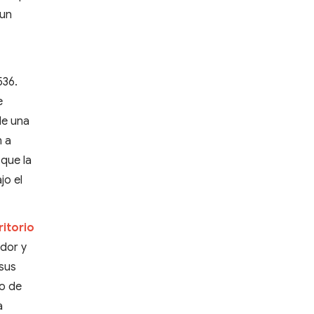
 un
536.
e
de una
n a
que la
jo el
ritorio
ador y
 sus
lo de
a