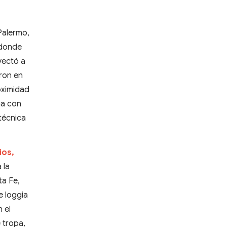
 Palermo,
 donde
oyectó a
ron en
roximidad
ma con
técnica
ios,
 la
ta Fe,
e loggia
 el
e tropa,