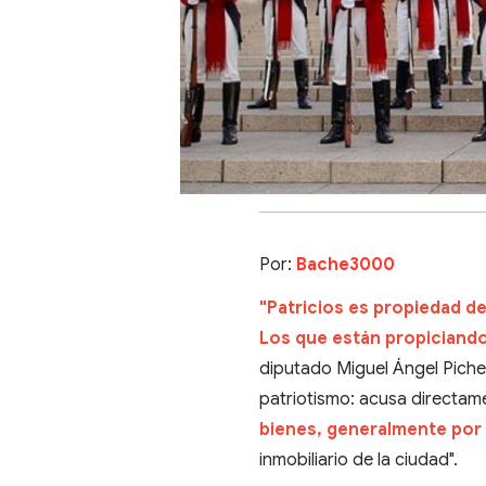
Por:
Bache3000
"Patricios es propiedad de
Los que están propiciando 
diputado Miguel Ángel Pichet
patriotismo: acusa directa
bienes, generalmente por 
inmobiliario de la ciudad".