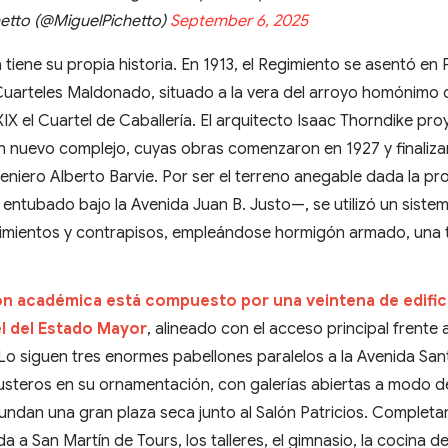
hetto (@MiguelPichetto)
September 6, 2025
 tiene su propia historia. En 1913, el Regimiento se asentó en
Cuarteles Maldonado, situado a la vera del arroyo homónimo
XIX el Cuartel de Caballería. El arquitecto Isaac Thorndike pr
n nuevo complejo, cuyas obras comenzaron en 1927 y finaliza
ngeniero Alberto Barvie. Por ser el terreno anegable dada la p
ntubado bajo la Avenida Juan B. Justo—, se utilizó un siste
cimientos y contrapisos, empleándose hormigón armado, una 
ón académica está compuesto por una veintena de edific
el del Estado Mayor
, alineado con el acceso principal frente a
 Lo siguen tres enormes pabellones paralelos a la Avenida San
usteros en su ornamentación, con galerías abiertas a modo d
cundan una gran plaza seca junto al Salón Patricios. Completan
a a San Martín de Tours, los talleres, el gimnasio, la cocina d