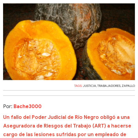
TAGS:
JUSTICIA
,
TRABAJADORES
,
ZAPALLO
Por:
Bache3000
Un fallo del Poder Judicial de Río Negro obligó a una
Aseguradora de Riesgos del Trabajo (ART) a hacerse
cargo de las lesiones sufridas por un empleado de