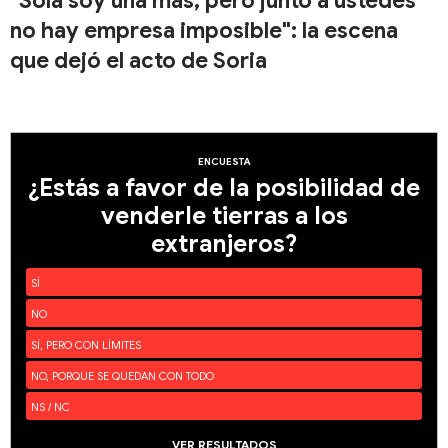
"Sola soy una más, pero junto a ustedes
no hay empresa imposible": la escena
que dejó el acto de Soria
ENCUESTA
¿Estás a favor de la posibilidad de
venderle tierras a los
extranjeros?
SÍ
NO
SÍ, PERO CON LÍMITES
NO, PORQUE SE QUEDAN CON TODO
NS / NC
VER RESULTADOS