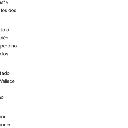
s" y
 los dos
ato o
mbién
, pero no
 los
ctado
 Wallace
mo
ción
ciones