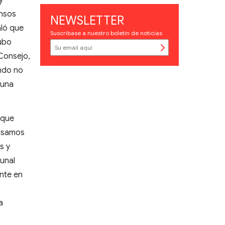
y
ensos
NEWSLETTER
aló que
Suscríbase a nuestro boletín de noticias
hubo
 Consejo,
ando no
 una
 que
ensamos
s y
unal
ente en
a