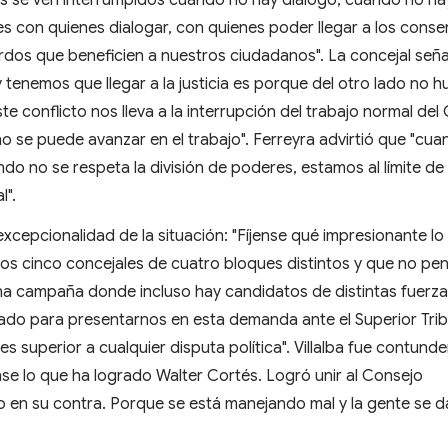
s se ven interrumpidos cuando no hay diálogo, cuando no ha
es con quienes dialogar, con quienes poder llegar a los cons
dos que beneficien a nuestros ciudadanos". La concejal señ
y tenemos que llegar a la justicia es porque del otro lado no 
e conflicto nos lleva a la interrupción del trabajo normal del
o se puede avanzar en el trabajo". Ferreyra advirtió que "cu
do no se respeta la división de poderes, estamos al límite de
l".
excepcionalidad de la situación: "Fíjense qué impresionante lo
os cinco concejales de cuatro bloques distintos y que no p
na campaña donde incluso hay candidatos de distintas fuerza
do para presentarnos en esta demanda ante el Superior Trib
s superior a cualquier disputa política". Villalba fue contund
jense lo que ha logrado Walter Cortés. Logró unir al Consejo
lo en su contra. Porque se está manejando mal y la gente se d