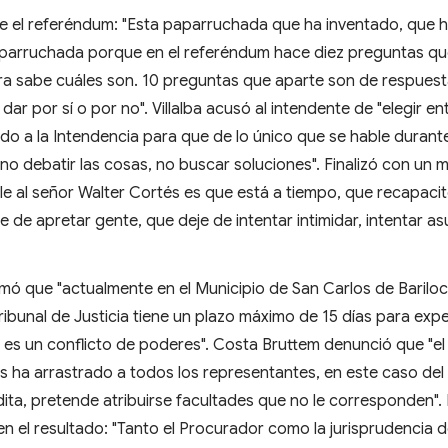
nte el referéndum: "Esta paparruchada que ha inventado, que 
parruchada porque en el referéndum hace diez preguntas qu
iera sabe cuáles son. 10 preguntas que aparte son de respues
dar por sí o por no". Villalba acusó al intendente de "elegir en
lado a la Intendencia para que de lo único que se hable durant
o debatir las cosas, no buscar soluciones". Finalizó con un 
rle al señor Walter Cortés es que está a tiempo, que recapaci
e de apretar gente, que deje de intentar intimidar, intentar as
mó que "actualmente en el Municipio de San Carlos de Bariloc
ibunal de Justicia tiene un plazo máximo de 15 días para exp
 es un conflicto de poderes". Costa Bruttem denunció que "el
s ha arrastrado a todos los representantes, en este caso del
dita, pretende atribuirse facultades que no le corresponden". 
n el resultado: "Tanto el Procurador como la jurisprudencia d