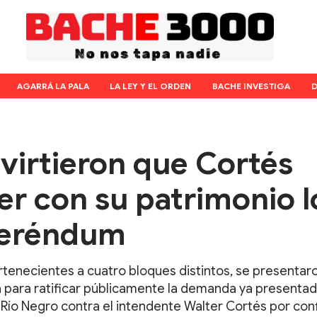
AGARRÁ LA PALA
LA LEY Y EL ORDEN
BACHE INVESTIGA
D
virtieron que Cortés
r con su patrimonio l
eferéndum
rtenecientes a cuatro bloques distintos, se presentar
para ratificar públicamente la demanda ya presentad
e Río Negro contra el intendente Walter Cortés por conf