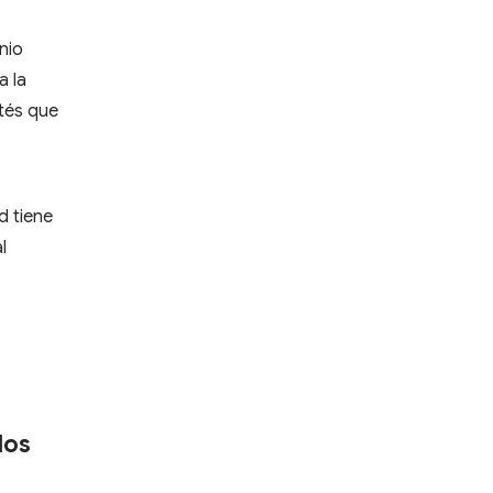
nio
a la
rtés que
d tiene
l
los