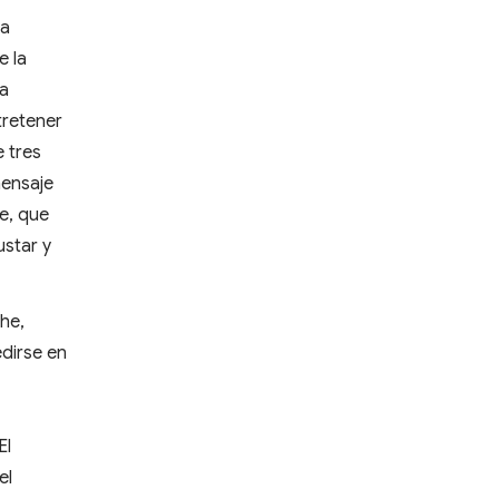
ha
e la
ta
tretener
e tres
mensaje
te, que
ustar y
he,
edirse en
El
el