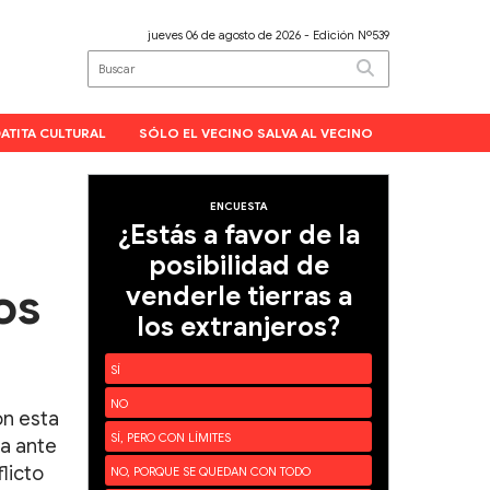
jueves 06 de agosto de 2026
- Edición Nº539
ATITA CULTURAL
SÓLO EL VECINO SALVA AL VECINO
ENCUESTA
¿Estás a favor de la
posibilidad de
os
venderle tierras a
los extranjeros?
SÍ
NO
on esta
SÍ, PERO CON LÍMITES
a ante
licto
NO, PORQUE SE QUEDAN CON TODO