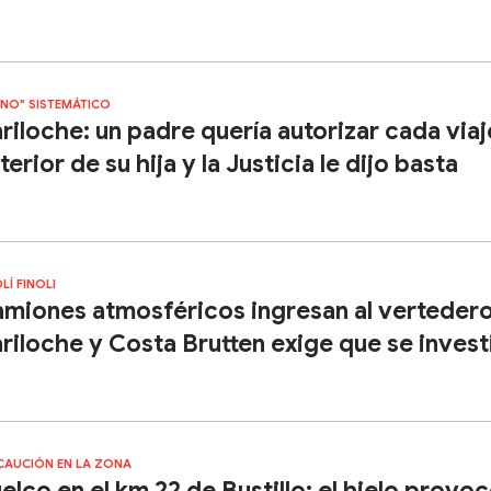
"NO" SISTEMÁTICO
riloche: un padre quería autorizar cada viaj
terior de su hija y la Justicia le dijo basta
LÍ FINOLI
miones atmosféricos ingresan al verteder
riloche y Costa Brutten exige que se inves
CAUCIÓN EN LA ZONA
elco en el km 22 de Bustillo: el hielo provo