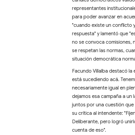
canales democráticos válido
representantes institucional
para poder avanzar en acuer
"cuando existe un conflicto 
respuesta" y lamentó que "est
no se convoca comisiones, n
se respetan las normas, cuan
situación democrática norma
Facundo Villalba destacó la 
está sucediendo acá. Tenem
necesariamente igual en ple
dejamos esa campaña a un la
juntos por una cuestión que e
su crítica al intendente: "Fí
Deliberante, pero logró unir
cuenta de eso".