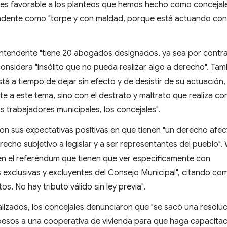
ia es favorable a los planteos que hemos hecho como concejale
ntendente como "torpe y con maldad, porque está actuando con
 intendente "tiene 20 abogados designados, ya sea por contr
considera "insólito que no pueda realizar algo a derecho". Ta
stá a tiempo de dejar sin efecto y de desistir de su actuación
 a este tema, sino con el destrato y maltrato que realiza con
os trabajadores municipales, los concejales".
n sus expectativas positivas en que tienen "un derecho afe
echo subjetivo a legislar y a ser representantes del pueblo".
en el referéndum que tienen que ver específicamente con
 exclusivas y excluyentes del Consejo Municipal", citando co
os. No hay tributo válido sin ley previa".
alizados, los concejales denunciaron que "se sacó una resolu
pesos a una cooperativa de vivienda para que haga capacita