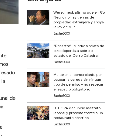
Weretilneck afirmó que en Río
Negro no hay tierras de
propiedad extranjera y apoya
la ley de Milei
Bache3000
"Desastre": el crudo relato de
otro deportista sobre el
ente
estado del Cerro Catedral
Bache3000
amos
presado
Multaron al comerciante por
ocupar la vereda sin ningún
 la
tipo de permiso y no respetar
el espacio obligatorio
Bache3000
bunal de
ir,
UTHGRA denunció maltrato
laboral y protestó frente a un
restaurante céntrico
Bache3000
os