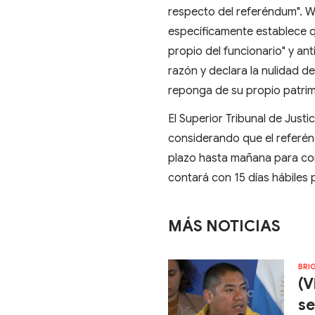
respecto del referéndum". Wa
específicamente establece q
propio del funcionario" y anti
razón y declara la nulidad d
reponga de su propio patrim
El Superior Tribunal de Just
considerando que el referén
plazo hasta mañana para cont
contará con 15 días hábiles p
MÁS NOTICIAS
BRI
(V
se