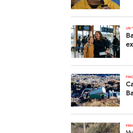
UN 
Ba
ex
FINO
Ca
Ba
PRE
Vu