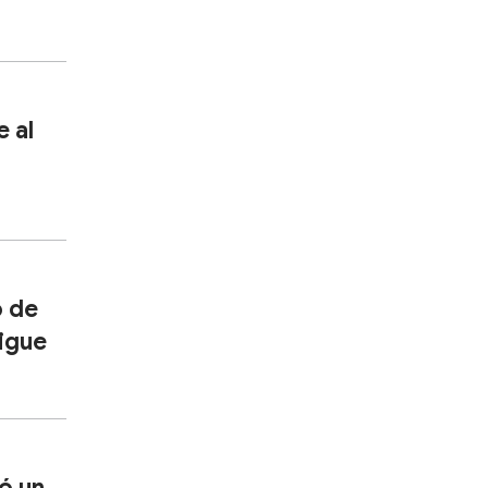
e al
o de
tigue
có un