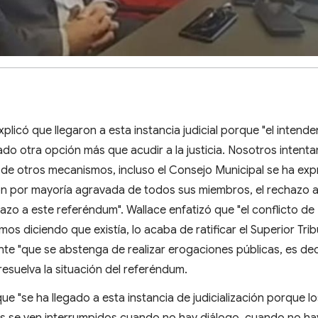
xplicó que llegaron a esta instancia judicial porque "el intend
do otra opción más que acudir a la justicia. Nosotros intent
s de otros mecanismos, incluso el Consejo Municipal se ha ex
n por mayoría agravada de todos sus miembros, el rechazo a
hazo a este referéndum". Wallace enfatizó que "el conflicto de
s diciendo que existía, lo acaba de ratificar el Superior Tri
dente "que se abstenga de realizar erogaciones públicas, es dec
resuelva la situación del referéndum.
e "se ha llegado a esta instancia de judicialización porque l