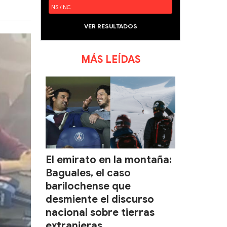
NS / NC
VER RESULTADOS
MÁS LEÍDAS
El emirato en la montaña:
Baguales, el caso
barilochense que
desmiente el discurso
nacional sobre tierras
extranjeras