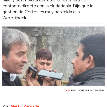
Milei y defendió la estrategia peronista de
contacto directo con la ciudadanía. Dijo que la
gestión de Cortés es muy parecida a la
Weretilneck.
TAGS:
BARILOCHE
,
SORIA
,
CAMPAñA
Por:
Martín Pargade