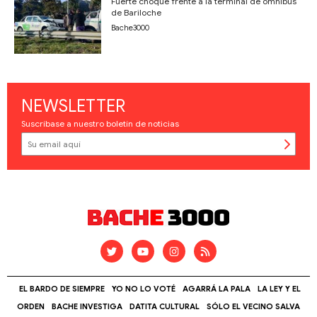
Fuerte choque frente a la terminal de ómnibus
de Bariloche
Bache3000
NEWSLETTER
Suscríbase a nuestro boletín de noticias
EL BARDO DE SIEMPRE
YO NO LO VOTÉ
AGARRÁ LA PALA
LA LEY Y EL
ORDEN
BACHE INVESTIGA
DATITA CULTURAL
SÓLO EL VECINO SALVA