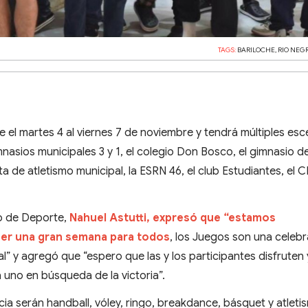
TAGS:
BARILOCHE
,
RIO NEG
 el martes 4 al viernes 7 de noviembre y tendrá múltiples esc
mnasios municipales 3 y 1, el colegio Don Bosco, el gimnasio d
a de atletismo municipal, la ESRN 46, el club Estudiantes, el CE
io de Deporte,
Nahuel Astutti, expresó que “estamos
ser una gran semana para todos
, los Juegos son una celeb
l” y agregó que “espero que las y los participantes disfruten 
 uno en búsqueda de la victoria”.
ia serán handball, vóley, ringo, breakdance, básquet y atlet