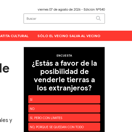
viernes 07 de agosto de 2026
- Edición Nº540
ATITA CULTURAL
SÓLO EL VECINO SALVA AL VECINO
ENCUESTA
¿Estás a favor de la
de
posibilidad de
venderle tierras a
los extranjeros?
SÍ
NO
SÍ, PERO CON LÍMITES
les y
NO, PORQUE SE QUEDAN CON TODO