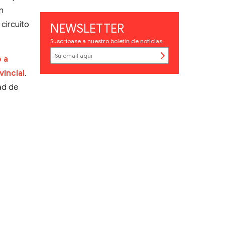
on
circuito
NEWSLETTER
Suscríbase a nuestro boletín de noticias
 a
vincial
.
ad de