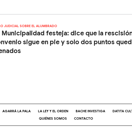
LO JUDICIAL SOBRE EL ALUMBRADO
 Municipalidad festeja: dice que la rescisión
nvenio sigue en pie y solo dos puntos que
enados
AGARRÁ LA PALA
LA LEY Y EL ORDEN
BACHE INVESTIGA
DATITA CUL
QUIÉNES SOMOS
CONTACTO