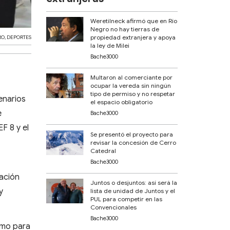
Weretilneck afirmó que en Río
Negro no hay tierras de
propiedad extranjera y apoya
RO
,
DEPORTES
la ley de Milei
Bache3000
Multaron al comerciante por
ocupar la vereda sin ningún
tipo de permiso y no respetar
enarios
el espacio obligatorio
e
Bache3000
F 8 y el
Se presentó el proyecto para
revisar la concesión de Cerro
Catedral
Bache3000
ración
Juntos o desjuntos: así será la
y
lista de unidad de Juntos y el
PUL para competir en las
Convencionales
Bache3000
ismo para