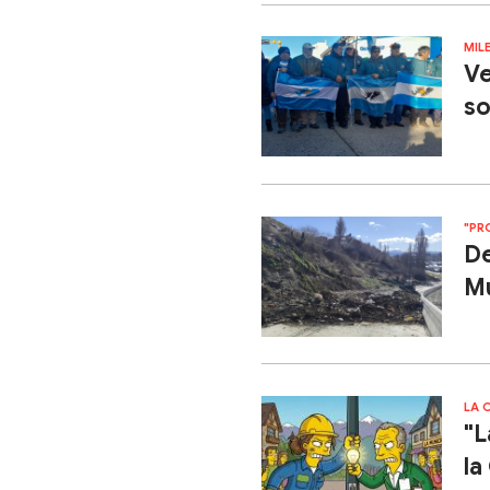
MIL
Ve
so
"PR
De
Mu
LA 
"L
la