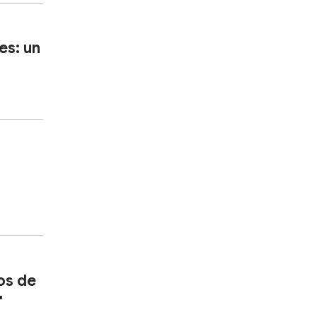
es: un
eos de
"