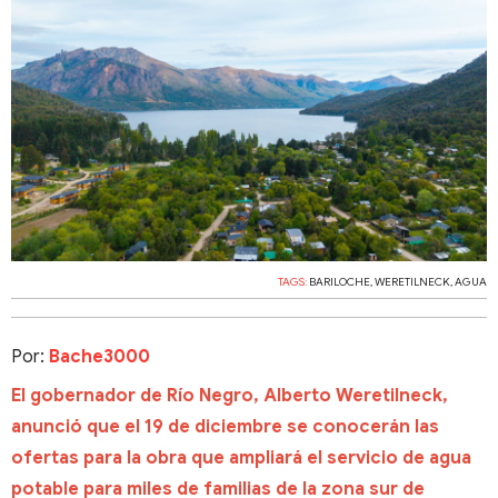
TAGS:
BARILOCHE
,
WERETILNECK
,
AGUA
Por:
Bache3000
El gobernador de Río Negro, Alberto Weretilneck,
anunció que el 19 de diciembre se conocerán las
ofertas para la obra que ampliará el servicio de agua
potable para miles de familias de la zona sur de