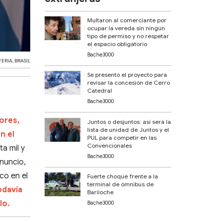
Multaron al comerciante por
ocupar la vereda sin ningún
tipo de permiso y no respetar
el espacio obligatorio
Bache3000
FERIA
,
BRASIL
Se presentó el proyecto para
revisar la concesión de Cerro
Catedral
Bache3000
dores,
Juntos o desjuntos: así será la
lista de unidad de Juntos y el
n el
PUL para competir en las
Convencionales
a mil y
Bache3000
anuncio,
co en el
Fuerte choque frente a la
terminal de ómnibus de
odavía
Bariloche
lo.
Bache3000