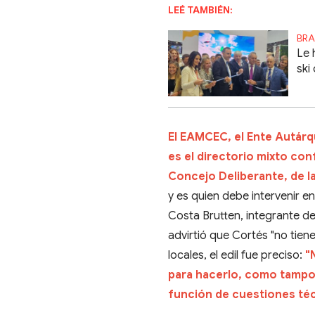
LEÉ TAMBIÉN:
BRA
Le 
ski
El EAMCEC, el Ente Autárq
es el directorio mixto co
Concejo Deliberante, de 
y es quien debe intervenir en 
Costa Brutten, integrante de 
advirtió que Cortés "no tiene
locales, el edil fue preciso:
"N
para hacerlo, como tampoc
función de cuestiones téc