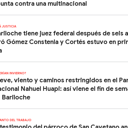
unta contra una multinacional
Á JUSTICIA
riloche tiene juez federal después de seis 
ró Gómez Constenla y Cortés estuvo en pr
a
ERÍAN INVIERNO?
eve, viento y caminos restringidos en el Pa
cional Nahuel Huapi: así viene el fin de se
 Bariloche
SANTO DEL TRABAJO
 testimonio del párroco de San Cayetano an