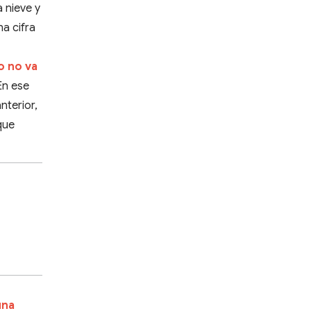
a nieve y
na cifra
o no va
n ese
nterior,
que
una