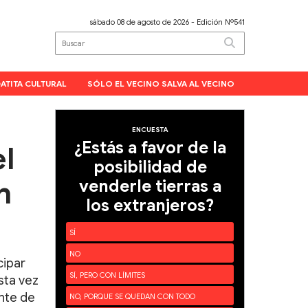
sábado 08 de agosto de 2026
- Edición Nº541
ATITA CULTURAL
SÓLO EL VECINO SALVA AL VECINO
ENCUESTA
¿Estás a favor de la
el
posibilidad de
n
venderle tierras a
los extranjeros?
SÍ
NO
cipar
SÍ, PERO CON LÍMITES
sta vez
ente de
NO, PORQUE SE QUEDAN CON TODO