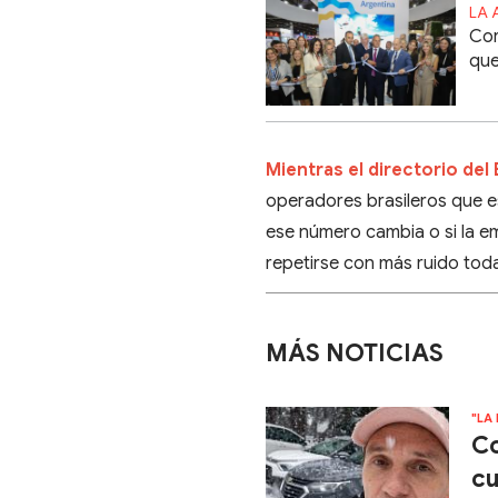
LA 
Cor
que
Mientras el directorio de
operadores brasileros que e
ese número cambia o si la em
repetirse con más ruido toda
MÁS NOTICIAS
"LA
Co
cu