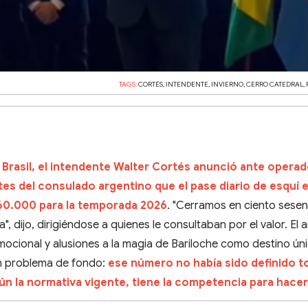
TAGS:
CORTÉS
,
INTENDENTE
,
INVIERNO
,
CERRO CATEDRAL
,
 Brasil, el intendente Walter Cortés anunció ante opera
es del consulado argentino que el pase diario de esquí e
160.000 para la temporada 2026
. "Cerramos en ciento sesent
 dijo, dirigiéndose a quienes le consultaban por el valor. El 
cional y alusiones a la magia de Bariloche como destino úni
n problema de fondo:
ese número no había sido definido t
ún la normativa vigente, tiene la competencia para hacer