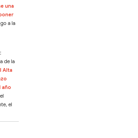
ne una
oponer
sgo a la
:
a de la
 Alta
azo
l año
el
te, el