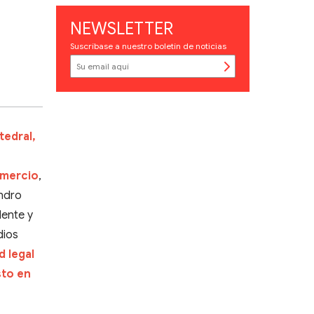
NEWSLETTER
Suscríbase a nuestro boletín de noticias
tedral,
omercio
,
andro
dente y
dios
d legal
sto en