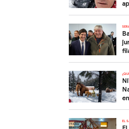
ap
SER
Ba
ju
fil
¿QU
Ni
Na
en
EL 
El