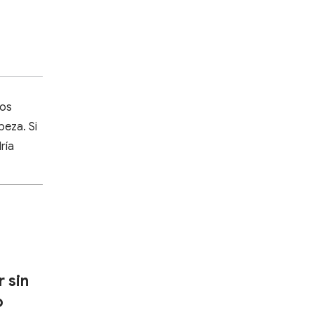
los
beza. Si
ría
r sin
o