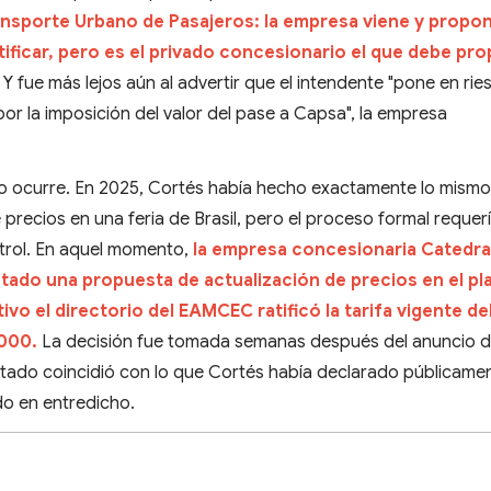
ansporte Urbano de Pasajeros: la empresa viene y propo
stificar, pero es el privado concesionario el que debe pr
Y fue más lejos aún al advertir que el intendente "pone en rie
por la imposición del valor del pase a Capsa", la empresa
to ocurre. En 2025, Cortés había hecho exactamente lo mismo
precios en una feria de Brasil, pero el proceso formal requerí
ntrol. En aquel momento,
la empresa concesionaria Catedral
tado una propuesta de actualización de precios en el pl
ivo el directorio del EAMCEC ratificó la tarifa vigente de
.000.
La decisión fue tomada semanas después del anuncio d
ltado coincidió con lo que Cortés había declarado públicamen
o en entredicho.