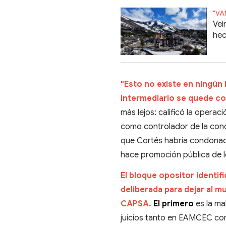
"VA
Vei
hec
"Esto no existe en ningún
intermediario se quede co
más lejos: calificó la opera
como controlador de la conc
que Cortés habría condonad
hace promoción pública de l
El bloque opositor identif
deliberada para dejar al m
CAPSA.
El primero
es la ma
juicios tanto en EAMCEC com