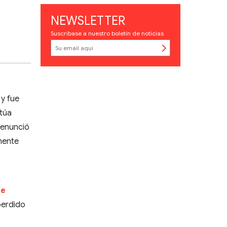
NEWSLETTER
Suscríbase a nuestro boletín de noticias
 y fue
ctúa
denunció
mente
de
perdido