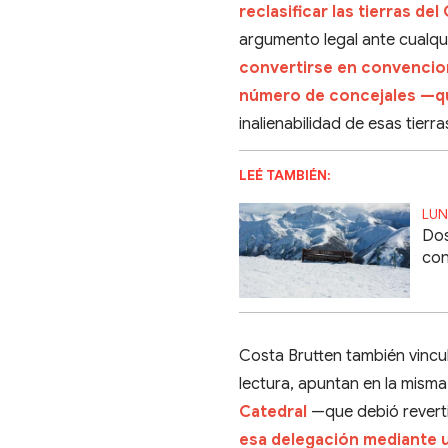
reclasificar las tierras d
argumento legal ante cualq
convertirse en convencion
número de concejales —qu
inalienabilidad de esas tierra
LEÉ TAMBIÉN:
LUN
Dos
con
Costa Brutten también vincul
lectura, apuntan en la misma
Catedral
—que debió reverti
esa delegación mediante u