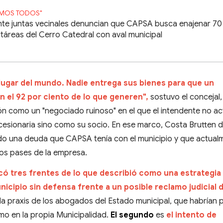
MOS TODOS"
nte juntas vecinales denuncian que CAPSA busca enajenar 70
táreas del Cerro Catedral con aval municipal
 lugar del mundo. Nadie entrega sus bienes para que un
n el 92 por ciento de lo que generen",
sostuvo el concejal,
ción como un "negociado ruinoso" en el que el intendente no a
esionaria sino como su socio. En ese marco, Costa Brutten 
o una deuda que CAPSA tenía con el municipio y que actual
os pases de la empresa.
icó tres frentes de lo que describió como una estrategia
unicipio sin defensa frente a un posible reclamo judicial 
la praxis de los abogados del Estado municipal, que habrían 
o en la propia Municipalidad.
El segundo
es
el intento de