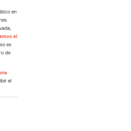
ático en
enes
ivada,
emos el
so es
ro de
una
bir el