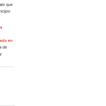
ñaló que
icipio
la
nado en
da de
 y