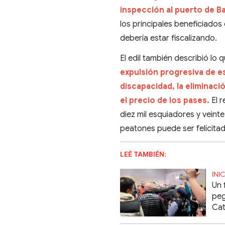
inspección al puerto de B
los principales beneficiado
debería estar fiscalizando.
El edil también describió l
expulsión progresiva de e
discapacidad, la eliminac
el precio de los pases.
El 
diez mil esquiadores y veint
peatones puede ser felicitad
LEÉ TAMBIÉN:
INI
Un 
peg
Cat