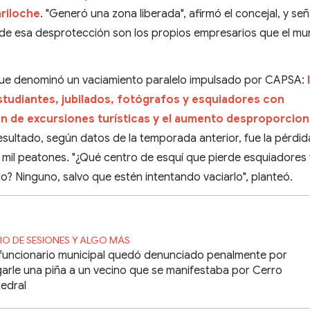
ariloche
. "Generó una zona liberada", afirmó el concejal, y se
s de esa desprotección son los propios empresarios que el mun
o que denominó un vaciamiento paralelo impulsado por CAPSA:
studiantes, jubilados, fotógrafos y esquiadores con
ión de excursiones turísticas y el aumento desproporcio
resultado, según datos de la temporada anterior, fue la pérdi
e mil peatones. "¿Qué centro de esquí que pierde esquiadores
o? Ninguno, salvo que estén intentando vaciarlo", planteó.
CIO DE SESIONES Y ALGO MÁS
funcionario municipal quedó denunciado penalmente por
arle una piña a un vecino que se manifestaba por Cerro
edral