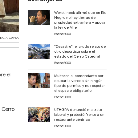
Weretilneck afirmó que en Río
Negro no hay tierras de
propiedad extranjera y apoya
la ley de Milei
Bache3000
ENCIA
,
CAPSA
"Desastre": el crudo relato de
otro deportista sobre el
estado del Cerro Catedral
Bache3000
re el
Multaron al comerciante por
ocupar la vereda sin ningún
tipo de permiso y no respetar
el espacio obligatorio
Bache3000
l Cerro
UTHGRA denunció maltrato
laboral y protestó frente a un
restaurante céntrico
Bache3000