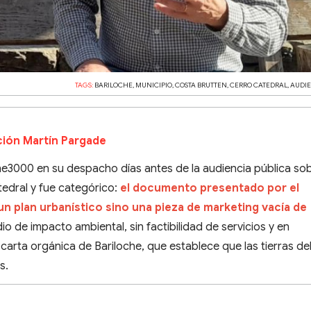
TAGS:
BARILOCHE
,
MUNICIPIO
,
COSTA BRUTTEN
,
CERRO CATEDRAL
,
AUDI
ión Martín Pargade
he3000 en su despacho días antes de la audiencia pública sob
tedral y fue categórico:
el documento presentado por el
un plan urbanístico sino una pieza de marketing vacía de
dio de impacto ambiental, sin factibilidad de servicios y en
 carta orgánica de Bariloche, que establece que las tierras de
s.