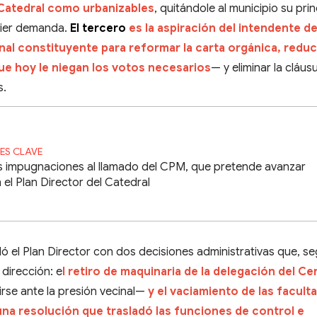
el Catedral como urbanizables
, quitándole al municipio su prin
uier demanda.
El tercero
es la aspiración del intendente d
al constituyente para reformar la carta orgánica, reduci
e hoy le niegan los votos necesarios
— y eliminar la cláus
s.
ES CLAVE
 impugnaciones al llamado del CPM, que pretende avanzar
 el Plan Director del Catedral
ó el Plan Director con dos decisiones administrativas que, s
 dirección: e
l retiro de maquinaria de la delegación del Ce
rse ante la presión vecinal—
y el vaciamiento de las facult
na resolución que trasladó las funciones de control e