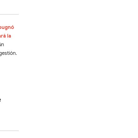
mpugnó
rá la
ún
gestión.
e