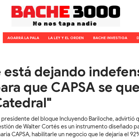
AGARRÁ LA PALA
LA LEY Y EL ORDEN
BACHE INVESTIGA
D
e está dejando indefen
 para que CAPSA se qu
Catedral"
 presidente del bloque Incluyendo Bariloche, advirtió q
estión de Walter Cortés es un instrumento diseñado p
ria CAPSA, habilitarle un negocio que le dejaría el 92