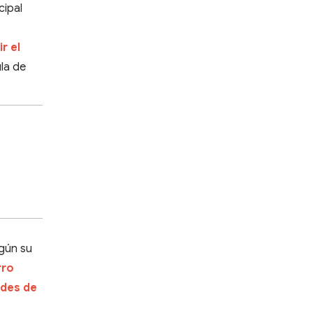
cipal
e
r el
ula de
egún su
rro
ades de