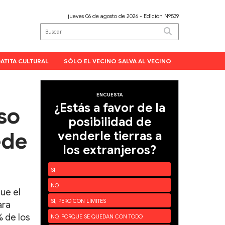
jueves 06 de agosto de 2026
- Edición Nº539
ATITA CULTURAL
SÓLO EL VECINO SALVA AL VECINO
ENCUESTA
¿Estás a favor de la
so
posibilidad de
ede
venderle tierras a
los extranjeros?
SÍ
NO
ue el
SÍ, PERO CON LÍMITES
ara
% de los
NO, PORQUE SE QUEDAN CON TODO