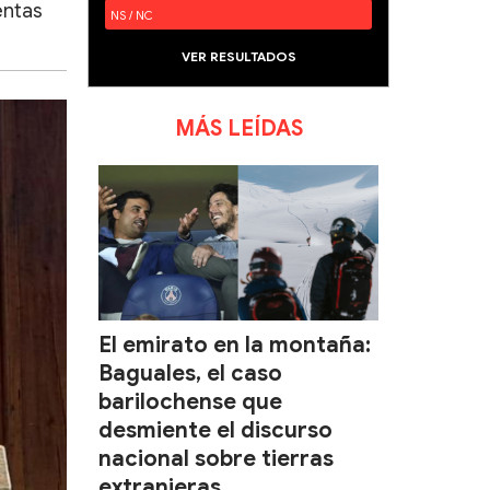
entas
NS / NC
VER RESULTADOS
MÁS LEÍDAS
El emirato en la montaña:
Baguales, el caso
barilochense que
desmiente el discurso
nacional sobre tierras
extranjeras