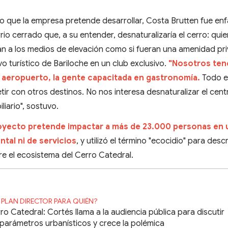
io que la empresa pretende desarrollar, Costa Brutten fue enf
rio cerrado que, a su entender, desnaturalizaría el cerro: qui
n a los medios de elevación como si fueran una amenidad pr
ivo turístico de Bariloche en un club exclusivo.
"Nosotros ten
 el aeropuerto, la gente capacitada en gastronomía.
Todo e
ir con otros destinos. No nos interesa desnaturalizar el cent
liario", sostuvo.
proyecto pretende impactar a más de 23.000 personas en 
ntal ni de servicios
, y utilizó el término "ecocidio" para descri
e el ecosistema del Cerro Catedral.
 PLAN DIRECTOR PARA QUIÉN?
ro Catedral: Cortés llama a la audiencia pública para discutir
 parámetros urbanísticos y crece la polémica