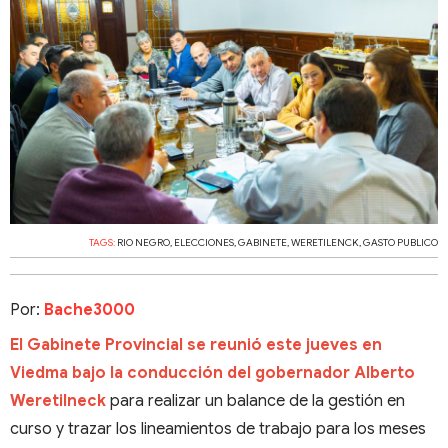
TAGS:
RIO NEGRO
,
ELECCIONES
,
GABINETE
,
WERETILENCK
,
GASTO PUBLICO
Por:
Bache3000
El Gabinete Provincial se reunió este jueves en
Viedma bajo la conducción del gobernador Alberto
Weretilneck
para realizar un balance de la gestión en
curso y trazar los lineamientos de trabajo para los meses