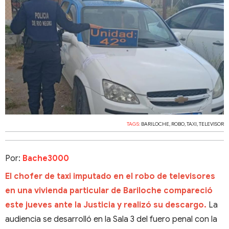
TAGS:
BARILOCHE
,
ROBO
,
TAXI
,
TELEVISOR
Por:
Bache3000
El chofer de taxi imputado en el robo de televisores
en una vivienda particular de Bariloche compareció
este jueves ante la Justicia y realizó su descargo.
La
audiencia se desarrolló en la Sala 3 del fuero penal con la