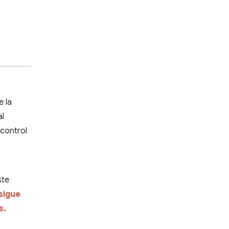
e la
al
 control
ste
 sigue
s.