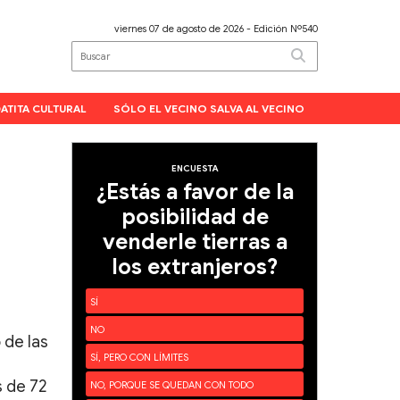
viernes 07 de agosto de 2026
- Edición Nº540
ATITA CULTURAL
SÓLO EL VECINO SALVA AL VECINO
ENCUESTA
¿Estás a favor de la
a
posibilidad de
venderle tierras a
los extranjeros?
SÍ
NO
 de las
SÍ, PERO CON LÍMITES
 de 72
NO, PORQUE SE QUEDAN CON TODO