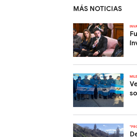
MÁS NOTICIAS
INV
Fu
in
MIL
Ve
so
"PR
De