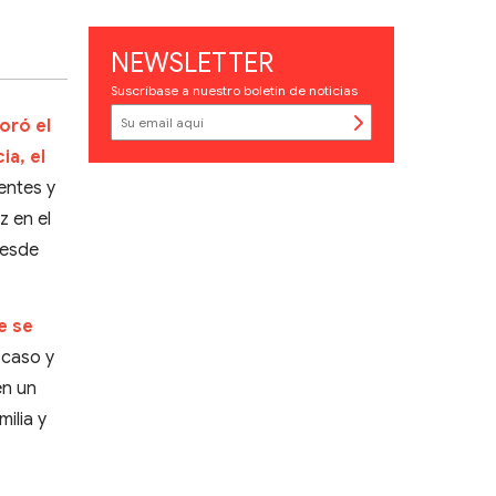
NEWSLETTER
Suscríbase a nuestro boletín de noticias
oró el
ia, el
ientes y
z en el
desde
e se
 caso y
en un
ilia y