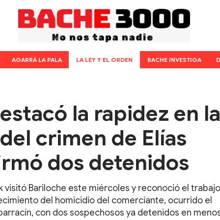
AGARRÁ LA PALA
LA LEY Y EL ORDEN
BACHE INVESTIGA
D
estacó la rapidez en l
del crimen de Elías
irmó dos detenidos
visitó Bariloche este miércoles y reconoció el trabajo
ecimiento del homicidio del comerciante, ocurrido el
barracín, con dos sospechosos ya detenidos en menos