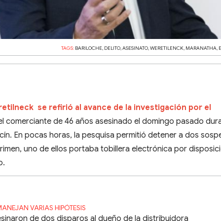
TAGS:
BARILOCHE
,
DELITO
,
ASESINATO
,
WERETILENCK
,
MARANATHA
,
tilneck se refirió al avance de la investigación por el
 el comerciante de 46 años asesinado el domingo pasado dur
acín. En pocas horas, la pesquisa permitió detener a dos sos
rimen, uno de ellos portaba tobillera electrónica por disposic
o.
MANEJAN VARIAS HIPÓTESIS
sinaron de dos disparos al dueño de la distribuidora