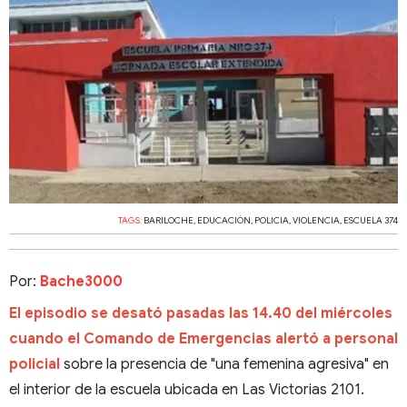
TAGS:
BARILOCHE
,
EDUCACIÓN
,
POLICIA
,
VIOLENCIA
,
ESCUELA 374
Por:
Bache3000
El episodio se desató pasadas las 14.40 del miércoles
cuando el Comando de Emergencias alertó a personal
policial
sobre la presencia de "una femenina agresiva" en
el interior de la escuela ubicada en Las Victorias 2101.