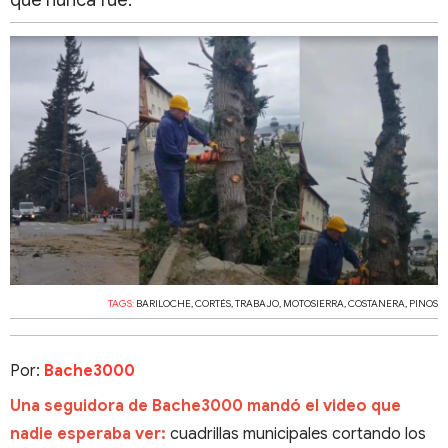
que nunca fue.
TAGS:
BARILOCHE
,
CORTÉS
,
TRABAJO
,
MOTOSIERRA
,
COSTANERA
,
PINOS
Por:
Bache3000
Una seguidora de Bache3000 mandó el video que
nadie esperaba ver:
cuadrillas municipales cortando los