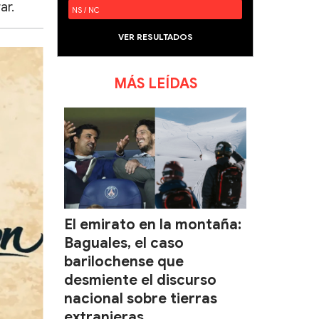
ar.
NS / NC
VER RESULTADOS
MÁS LEÍDAS
El emirato en la montaña:
Baguales, el caso
barilochense que
desmiente el discurso
nacional sobre tierras
extranjeras