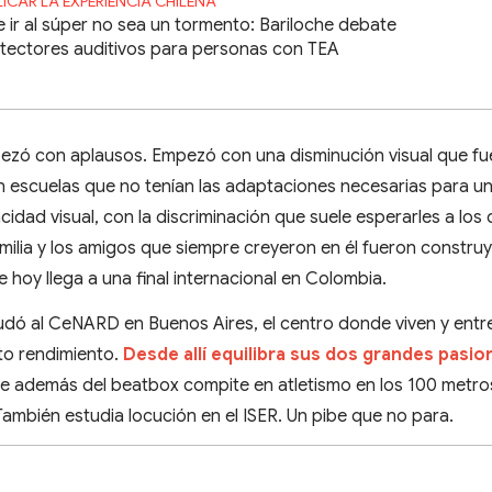
LICAR LA EXPERIENCIA CHILENA
 ir al súper no sea un tormento: Bariloche debate
tectores auditivos para personas con TEA
pezó con aplausos. Empezó con una disminución visual que fu
 escuelas que no tenían las adaptaciones necesarias para u
dad visual, con la discriminación que suele esperarles a los
familia y los amigos que siempre creyeron en él fueron constru
 hoy llega a una final internacional en Colombia.
dó al CeNARD en Buenos Aires, el centro donde viven y entr
lto rendimiento.
Desde allí equilibra sus dos grandes pasion
ue además del beatbox compite en atletismo en los 100 metro
 También estudia locución en el ISER. Un pibe que no para.