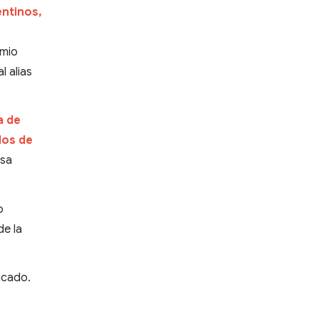
entinos,
emio
l alias
a de
idos de
esa
o
de la
dicado.