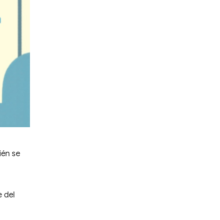
ién se
e del