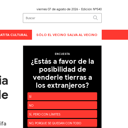
viernes 07 de agosto de 2026
- Edición Nº540
ATITA CULTURAL
SÓLO EL VECINO SALVA AL VECINO
ENCUESTA
¿Estás a favor de la
posibilidad de
ia
venderle tierras a
los extranjeros?
de
SÍ
NO
SÍ, PERO CON LÍMITES
ifa
NO, PORQUE SE QUEDAN CON TODO