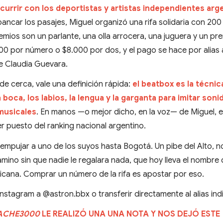
currir con los deportistas y artistas independientes arg
bancar los pasajes, Miguel organizó una rifa solidaria con 200
mios son un parlante, una olla arrocera, una juguera y un pr
000 por número o $8.000 por dos, y el pago se hace por alias a
e Claudia Guevara.
e cerca, vale una definición rápida:
el beatbox es la técnic
boca, los labios, la lengua y la garganta para imitar son
 musicales
. En manos —o mejor dicho, en la voz— de Miguel, 
er puesto del ranking nacional argentino.
 empujar a uno de los suyos hasta Bogotá. Un pibe del Alto, n
mino sin que nadie le regalara nada, que hoy lleva el nombre 
ricana. Comprar un número de la rifa es apostar por eso.
 Instagram a @astron.bbx o transferir directamente al alias in
ACHE3000
LE REALIZÓ UNA UNA NOTA Y NOS DEJÓ ESTE