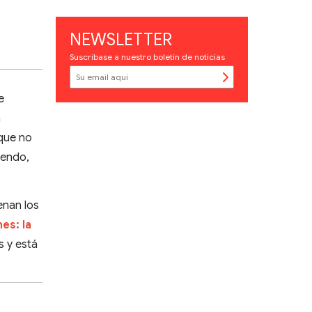
NEWSLETTER
Suscríbase a nuestro boletín de noticias
e
n
 que no
yendo,
enan los
es: la
s y está