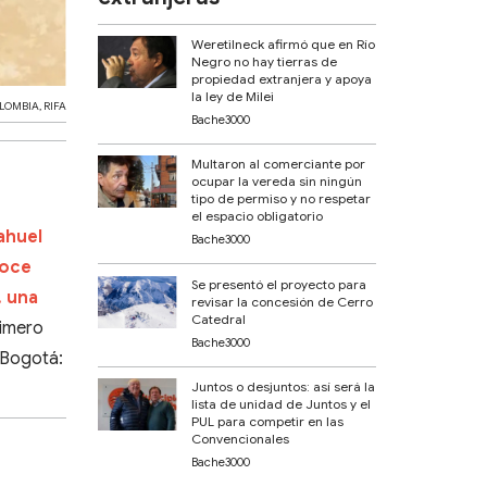
Weretilneck afirmó que en Río
Negro no hay tierras de
propiedad extranjera y apoya
la ley de Milei
LOMBIA
,
RIFA
Bache3000
Multaron al comerciante por
ocupar la vereda sin ningún
tipo de permiso y no respetar
el espacio obligatorio
ahuel
Bache3000
noce
Se presentó el proyecto para
, una
revisar la concesión de Cerro
Catedral
rimero
Bache3000
a Bogotá:
Juntos o desjuntos: así será la
lista de unidad de Juntos y el
PUL para competir en las
Convencionales
Bache3000