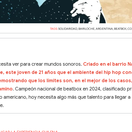
TAGS:
SOLIDARIDAD
,
BARILOCHE
,
ARGENTINA
,
BEATBOX
,
CO
cesita ver para crear mundos sonoros.
Criado en el barrio N
he, este joven de 21 años que el ambiente del hip hop co
mostrando que los límites son, en el mejor de los casos
camino
. Campeón nacional de beatbox en 2024, clasificado p
neo americano, hoy necesita algo más que talento para llegar 
e.