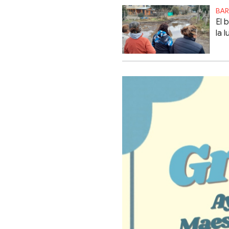
BAR
El 
la 