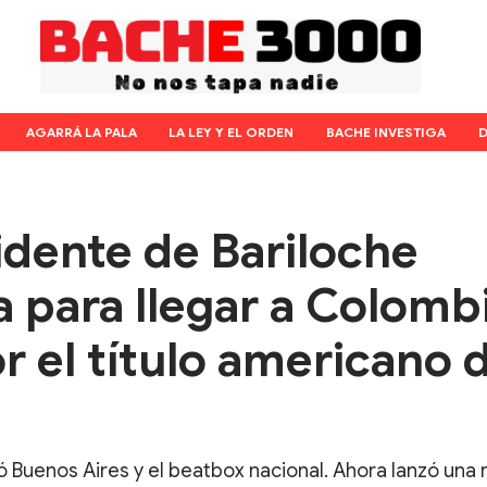
AGARRÁ LA PALA
LA LEY Y EL ORDEN
BACHE INVESTIGA
D
idente de Bariloche
fa para llegar a Colomb
r el título americano 
 Buenos Aires y el beatbox nacional. Ahora lanzó una r