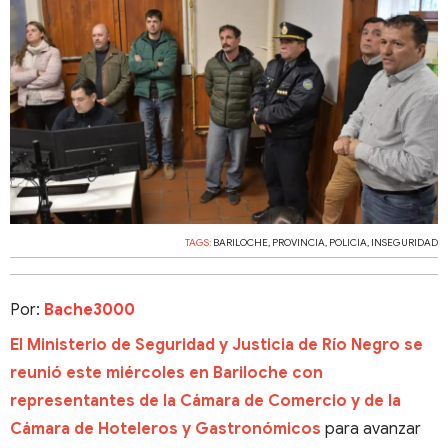
TAGS:
BARILOCHE
,
PROVINCIA
,
POLICIA
,
INSEGURIDAD
Por:
Bache3000
El Ministerio de Seguridad y Justicia de Río Negro se
reunió este miércoles en Bariloche con
representantes de la Cámara de Comercio y de la
Cámara de Hoteleros y Gastronómicos
para avanzar