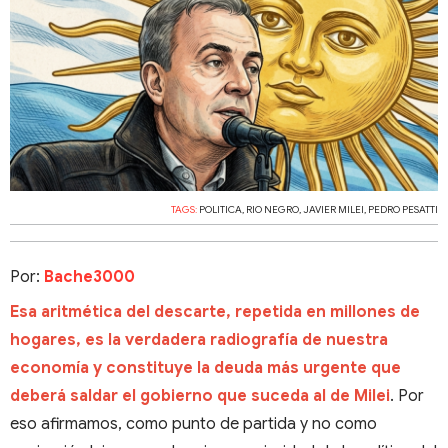
TAGS:
POLITICA
,
RIO NEGRO
,
JAVIER MILEI
,
PEDRO PESATTI
Por:
Bache3000
Esa aritmética del descarte, repetida en millones de
hogares, es la verdadera radiografía de nuestra
economía y constituye la deuda más urgente que
deberá saldar el gobierno que suceda al de Milei
. Por
eso afirmamos, como punto de partida y no como