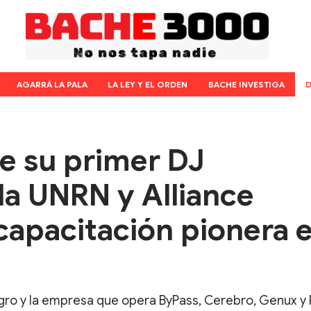
AGARRÁ LA PALA
LA LEY Y EL ORDEN
BACHE INVESTIGA
D
ne su primer DJ
 la UNRN y Alliance
capacitación pionera 
egro y la empresa que opera ByPass, Cerebro, Genux y