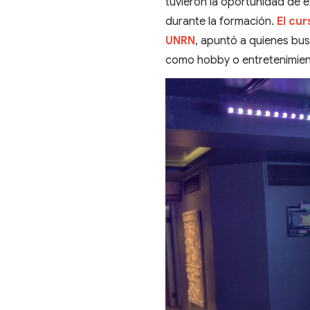
tuvieron la oportunidad de e
durante la formación.
El cur
UNRN
, apuntó a quienes bu
como hobby o entretenimien