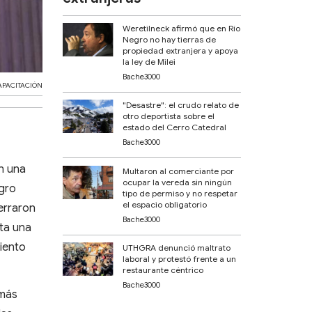
Weretilneck afirmó que en Río
Negro no hay tierras de
propiedad extranjera y apoya
la ley de Milei
Bache3000
APACITACIÓN
"Desastre": el crudo relato de
otro deportista sobre el
estado del Cerro Catedral
Bache3000
 una
Multaron al comerciante por
ocupar la vereda sin ningún
egro
tipo de permiso y no respetar
el espacio obligatorio
erraron
Bache3000
nta una
miento
UTHGRA denunció maltrato
laboral y protestó frente a un
restaurante céntrico
Bache3000
emás