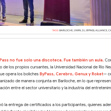
TAGS:
BARILOCHE
,
UNRN
,
DJ
,
BYPASS
,
ALLIANCE
,
C
yPass no fue solo una discoteca. Fue también un aula.
Con
o de los propios cursantes, la Universidad Nacional de Río N
que opera los boliches
ByPass, Cerebro, Genux y Roket
— c
ganizado de manera conjunta en Bariloche, en lo que represe
ación entre el sector universitario y la industria del entreteni
yó la entrega de certificados a los participantes, quienes ad