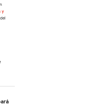
on
s y
 del
e
pará