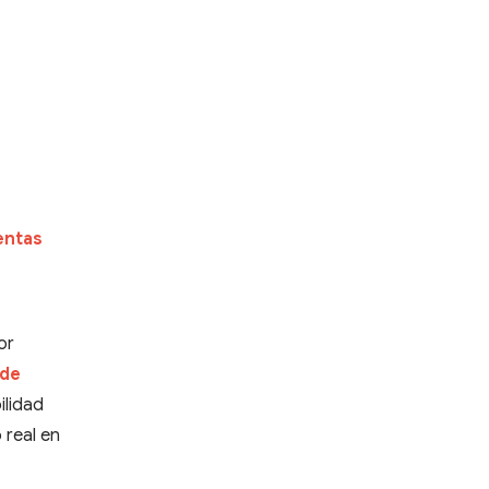
entas
or
 de
bilidad
 real en