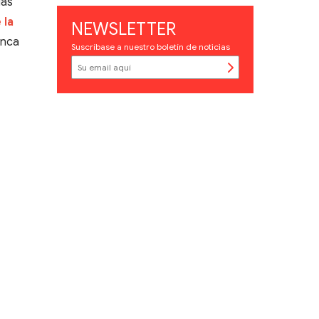
das
 la
NEWSLETTER
anca
Suscríbase a nuestro boletín de noticias