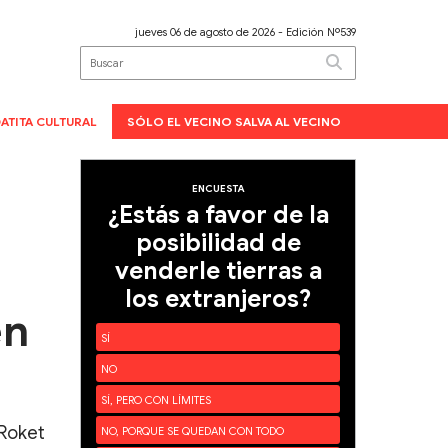
jueves 06 de agosto de 2026
- Edición Nº539
ATITA CULTURAL
SÓLO EL VECINO SALVA AL VECINO
ENCUESTA
¿Estás a favor de la
posibilidad de
venderle tierras a
los extranjeros?
en
SÍ
NO
SÍ, PERO CON LÍMITES
 Roket
NO, PORQUE SE QUEDAN CON TODO