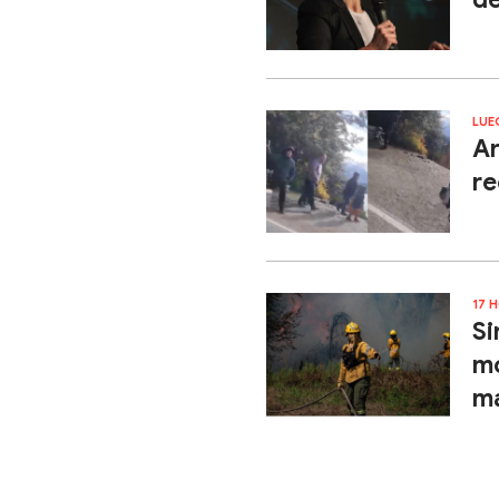
LUE
Ar
re
17 
Si
mo
ma