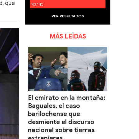
d, que
NS / NC
VER RESULTADOS
MÁS LEÍDAS
El emirato en la montaña:
Baguales, el caso
barilochense que
desmiente el discurso
nacional sobre tierras
extranjeras