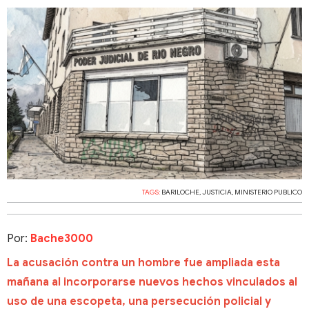
TAGS:
BARILOCHE
,
JUSTICIA
,
MINISTERIO PUBLICO
Por:
Bache3000
La acusación contra un hombre fue ampliada esta
mañana al incorporarse nuevos hechos vinculados al
uso de una escopeta, una persecución policial y