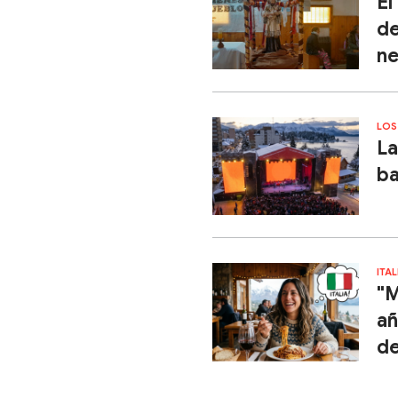
El
de
ne
LOS
La
ba
ITA
"M
añ
de