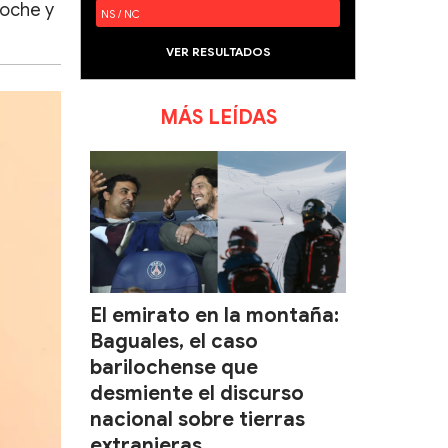
loche y
NS / NC
VER RESULTADOS
MÁS LEÍDAS
El emirato en la montaña:
Baguales, el caso
barilochense que
desmiente el discurso
nacional sobre tierras
extranjeras