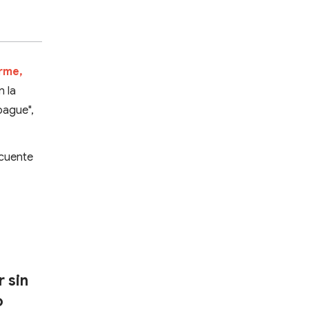
irme,
n la
pague",
 cuente
r sin
o