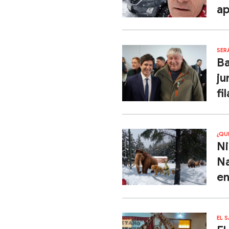
ap
SER
Ba
ju
fil
¿QU
Ni
Na
en
EL 