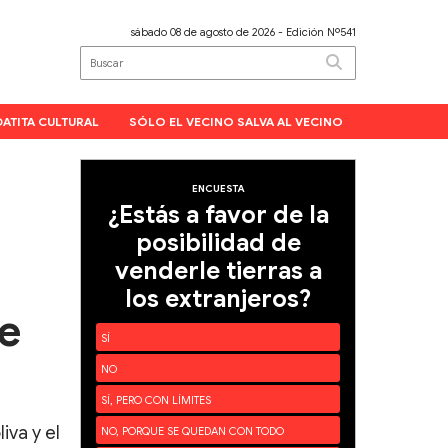
sábado 08 de agosto de 2026
- Edición Nº541
DATITA CULTURAL
SÓLO EL VECINO SALVA AL VECINO
ENCUESTA
¿Estás a favor de la
posibilidad de
venderle tierras a
los extranjeros?
de
SÍ
NO
SÍ, PERO CON LÍMITES
iva y el
NO, PORQUE SE QUEDAN CON TODO