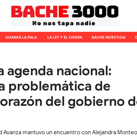
AGARRÁ LA PALA
LA LEY Y EL ORDEN
BACHE INVESTIGA
la agenda nacional:
la problemática de
corazón del gobierno 
ad Avanza mantuvo un encuentro con Alejandra Monteol