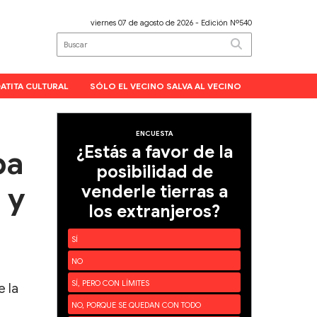
viernes 07 de agosto de 2026
- Edición Nº540
ATITA CULTURAL
SÓLO EL VECINO SALVA AL VECINO
ENCUESTA
¿Estás a favor de la
ba
posibilidad de
 y
venderle tierras a
los extranjeros?
SÍ
NO
SÍ, PERO CON LÍMITES
e la
NO, PORQUE SE QUEDAN CON TODO