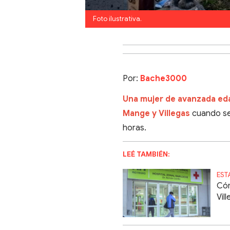
Foto ilustrativa.
Por:
Bache3000
Una mujer de avanzada eda
Mange y Villegas
cuando se 
horas.
LEÉ TAMBIÉN:
EST
Cóm
Vil