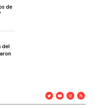
eos de
"
 del
daron