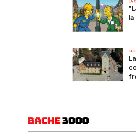
LA 
"L
la
FAL
La
co
fr