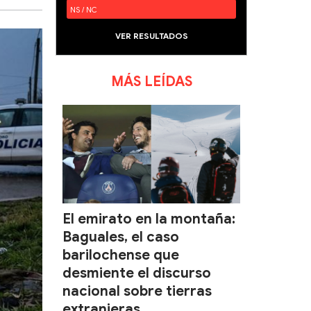
NS / NC
VER RESULTADOS
MÁS LEÍDAS
El emirato en la montaña:
Baguales, el caso
barilochense que
desmiente el discurso
nacional sobre tierras
extranjeras