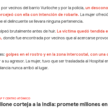
or vecinos del barrio Vuriloche y por la policía,
un descono
rcejeó con ella con intención de robarle.
La mujer ofreci
ue el delincuente se llevara ninguna pertenencia.
olpeó brutalmente antes de huir.
La víctima quedó tendida 
s,
donde fue encontrada por vecinos que al acercarse provoc
ves:
golpes en el rostro y en la zona intercostal, con una c
 a su agresor. La mujer, tuvo que ser trasladada al Hospital e
ancia nunca arribó al lugar.
AP Y CENTRO ATÓMICO
llone corteja a la India: promete millones en