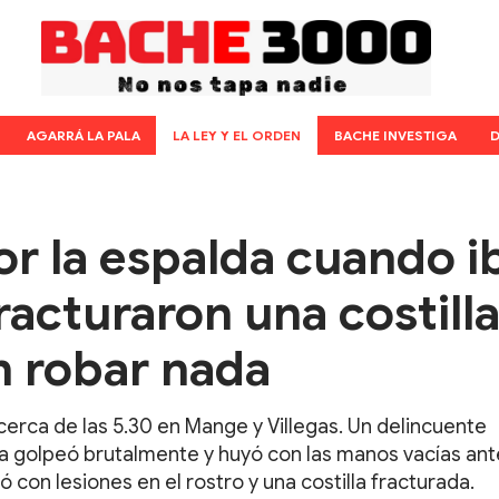
AGARRÁ LA PALA
LA LEY Y EL ORDEN
BACHE INVESTIGA
D
or la espalda cuando i
fracturaron una costilla
n robar nada
erca de las 5.30 en Mange y Villegas. Un delincuente
 la golpeó brutalmente y huyó con las manos vacías ant
dó con lesiones en el rostro y una costilla fracturada.