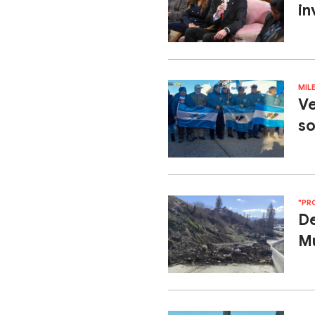
in
MIL
Ve
so
"PR
De
Mu