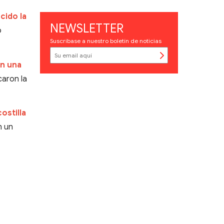
cido la
NEWSLETTER
ó
Suscríbase a nuestro boletín de noticias
en una
aron la
ostilla
n un