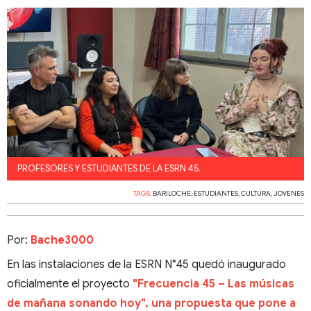
PROFESORES Y ESTUDIANTES DE LA ESRN 45.
TAGS:
BARILOCHE
,
ESTUDIANTES
,
CULTURA
,
JOVENES
Por:
Bache3000
En las instalaciones de la ESRN N°45 quedó inaugurado
oficialmente el proyecto
"Frecuencia 45 – Las músicas
de mañana sonando hoy", una propuesta que pone a