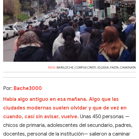
‹
›
TAGS:
BARILOCHE
,
CORPUS CRISTI
,
IGLESIA
,
FASTA
,
CAMINATA
Por:
Bache3000
Había algo antiguo en esa mañana. Algo que las
ciudades modernas suelen olvidar y que de vez en
cuando, casi sin avisar, vuelve.
Unas 450 personas —
chicos de primaria, adolescentes del secundario, padres,
docentes, personal de la institución— salieron a caminar