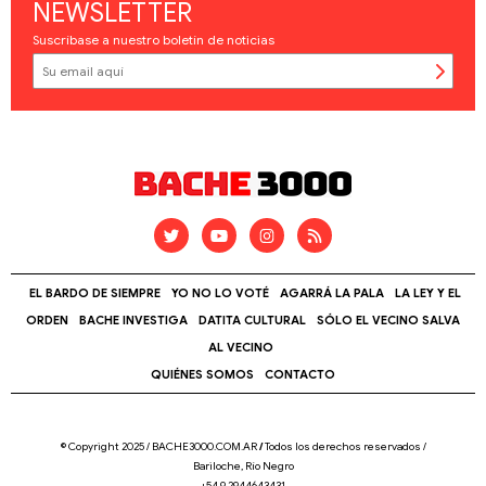
NEWSLETTER
Suscríbase a nuestro boletín de noticias
EL BARDO DE SIEMPRE
YO NO LO VOTÉ
AGARRÁ LA PALA
LA LEY Y EL
ORDEN
BACHE INVESTIGA
DATITA CULTURAL
SÓLO EL VECINO SALVA
AL VECINO
QUIÉNES SOMOS
CONTACTO
© Copyright 2025 / BACHE3000.COM.AR
/
Todos los derechos reservados /
Bariloche, Río Negro
+54 9 2944643431