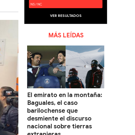
NS / NC
VER RESULTADOS
MÁS LEÍDAS
El emirato en la montaña:
Baguales, el caso
barilochense que
desmiente el discurso
nacional sobre tierras
extranjeras