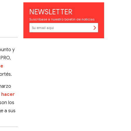
NEWSLETTER
Suscríbase a nuestro boletín de noticias
punto y
l PRO,
ue
ortés.
 marzo
a hacer
son los
ge a sus