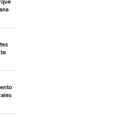
rque
mana
tes
nte
cento
cales