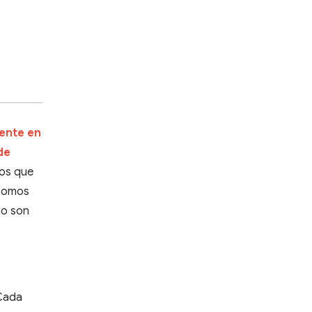
ente en
de
los que
 somos
no son
 Cada