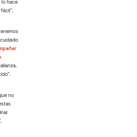
 lo hace
ácil”,
 tenemos
n cuidado
ompañar
o
 alianza,
ido”.
 que no
estas
inal
”,