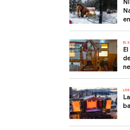
Ni
Na
en
EL 
El
de
ne
LOS
La
ba