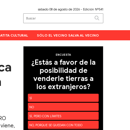
sábado 08 de agosto de 2026
- Edición Nº541
ATITA CULTURAL
SÓLO EL VECINO SALVA AL VECINO
ENCUESTA
¿Estás a favor de la
ca
posibilidad de
a
venderle tierras a
los extranjeros?
SÍ
NO
SÍ, PERO CON LÍMITES
PRO
 viene,
NO, PORQUE SE QUEDAN CON TODO