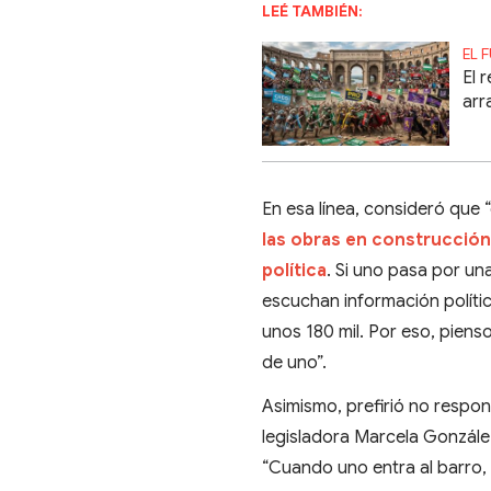
LEÉ TAMBIÉN:
EL 
El 
arr
En esa línea, consideró que “
las obras en construcción
política
. Si uno pasa por un
escuchan información polític
unos 180 mil. Por eso, piens
de uno”.
Asimismo, prefirió no respon
legisladora Marcela Gonzál
“Cuando uno entra al barro, e