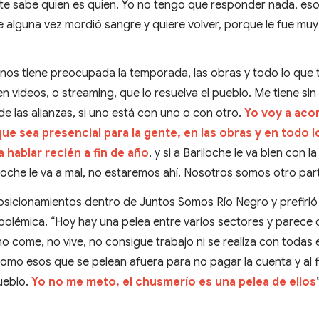
nte sabe quien es quien. Yo no tengo que responder nada, eso
 alguna vez mordió sangre y quiere volver, porque le fue muy f
 nos tiene preocupada la temporada, las obras y todo lo que
n videos, o streaming, que lo resuelva el pueblo. Me tiene si
de las alianzas, si uno está con uno o con otro.
Yo voy a ac
ue sea presencial para la gente, en las obras y en todo l
 hablar recién a fin de año
, y si a Bariloche le va bien con la
iloche le va a mal, no estaremos ahí. Nosotros somos otro part
 posicionamientos dentro de Juntos Somos Río Negro y prefirió
polémica. “Hoy hay una pelea entre varios sectores y parece
o come, no vive, no consigue trabajo ni se realiza con todas 
como esos que se pelean afuera para no pagar la cuenta y al f
ueblo.
Yo no me meto, el chusmerío es una pelea de ellos