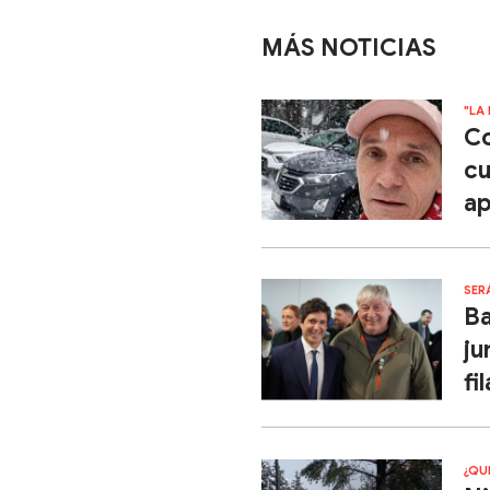
MÁS NOTICIAS
"LA
Co
cu
ap
SER
Ba
ju
fil
¿QU