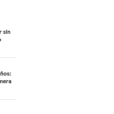
r sin
o
años:
imera