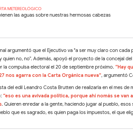
RTA METEREOLÓGICO
vienen las aguas sobre nuestras hermosas cabezas
unal argumentó que el Ejecutivo va "a ser muy claro con cada 
á y quien no, no”. Además, apoyó el proyecto de la concejal de
 la compulsa electoral el 20 de septiembre próximo.
“Hay q
027 nos agarra con la Carta Orgánica nueva”
, argumentó C
ta del edil Leandro Costa Brutten de realizarla en el mes de
ó:
“eso es una avivada política, porque ahí nomás se van 
s
. Quieren enredar a la gente, haciendo jugar al pueblo, esos 
ueblo que es sagrado, es quien paga los impuestos, el que eli