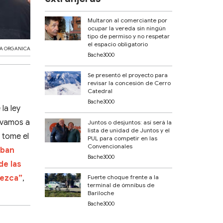
Multaron al comerciante por
ocupar la vereda sin ningún
tipo de permiso y no respetar
el espacio obligatorio
A ORGANICA
Bache3000
Se presentó el proyecto para
revisar la concesión de Cerro
Catedral
Bache3000
la ley
 vamos a
Juntos o desjuntos: así será la
lista de unidad de Juntos y el
s tome el
PUL para competir en las
Convencionales
aban
Bache3000
de las
rezca”
,
Fuerte choque frente a la
terminal de ómnibus de
Bariloche
Bache3000