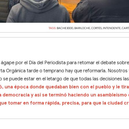
TAGS:
BACHE3000
,
BARILOCHE
,
CORTÉS
,
INTENDENTE
,
CART
gape por el Día del Periodista para retomar el debate sobre 
rta Orgánica tarde o temprano hay que reformarla. Nosotros
o se puede estar en el letargo de que todas las decisiones la
ó, una época donde quedaban bien con el pueblo y le tir
 la democracia y así se terminó haciendo un asambleísmo 
que tomar en forma rápida, precisa, para que la ciudad c