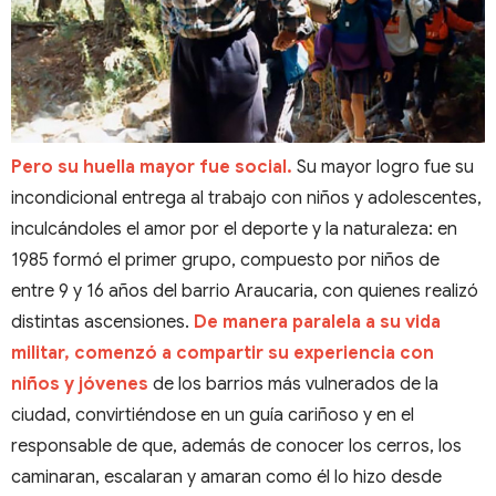
Pero su huella mayor fue social.
Su mayor logro fue su
incondicional entrega al trabajo con niños y adolescentes,
inculcándoles el amor por el deporte y la naturaleza: en
1985 formó el primer grupo, compuesto por niños de
entre 9 y 16 años del barrio Araucaria, con quienes realizó
distintas ascensiones.
De manera paralela a su vida
militar, comenzó a compartir su experiencia con
niños y jóvenes
de los barrios más vulnerados de la
ciudad, convirtiéndose en un guía cariñoso y en el
responsable de que, además de conocer los cerros, los
caminaran, escalaran y amaran como él lo hizo desde