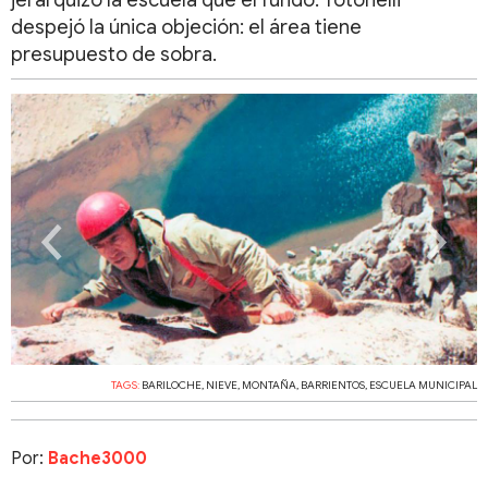
jerarquizó la escuela que él fundó. Totonelli
despejó la única objeción: el área tiene
presupuesto de sobra.
‹
›
TAGS:
BARILOCHE
,
NIEVE
,
MONTAÑA
,
BARRIENTOS
,
ESCUELA MUNICIPAL
Por:
Bache3000