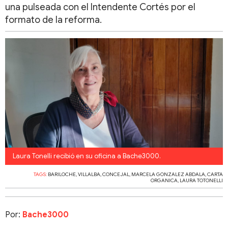
una pulseada con el Intendente Cortés por el
formato de la reforma.
Laura Tonelli recibió en su oficina a Bache3000.
TAGS:
BARILOCHE
,
VILLALBA
,
CONCEJAL
,
MARCELA GONZALEZ ABDALA
,
CARTA
ORGANICA
,
LAURA TOTONELLI
Por:
Bache3000