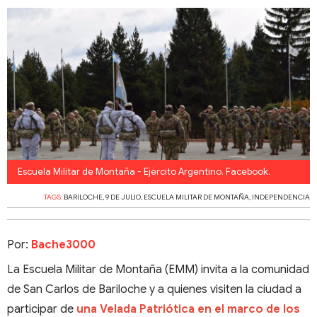
Escuela Militar de Montaña - Ejército Argentino. Facebook.
TAGS:
BARILOCHE
,
9 DE JULIO
,
ESCUELA MILITAR DE MONTAÑA
,
INDEPENDENCIA
Por:
Bache3000
La Escuela Militar de Montaña (EMM) invita a la comunidad
de San Carlos de Bariloche y a quienes visiten la ciudad a
participar de
una Velada Patriótica en el marco de los