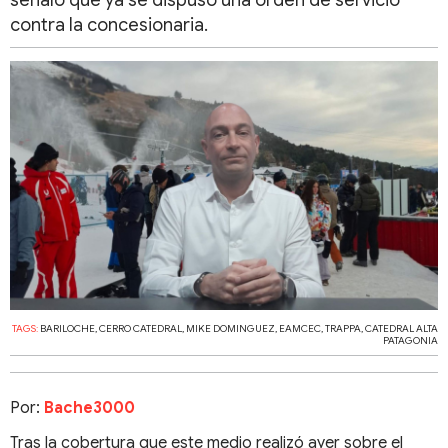
señaló que ya se dispuso una orden de servicio
contra la concesionaria.
TAGS:
BARILOCHE
,
CERRO CATEDRAL
,
MIKE DOMINGUEZ
,
EAMCEC
,
TRAPPA
,
CATEDRAL ALTA
PATAGONIA
Por:
Bache3000
Tras la cobertura que este medio realizó ayer sobre el