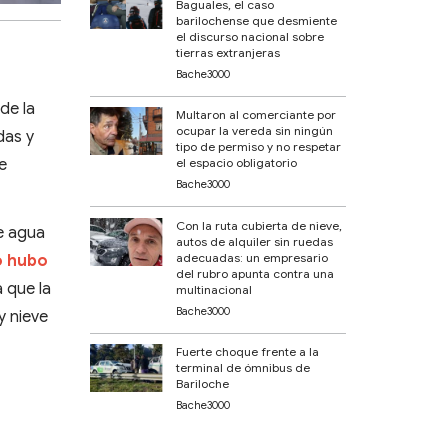
Baguales, el caso
barilochense que desmiente
el discurso nacional sobre
tierras extranjeras
Bache3000
de la
Multaron al comerciante por
ocupar la vereda sin ningún
das y
tipo de permiso y no respetar
de
el espacio obligatorio
Bache3000
Con la ruta cubierta de nieve,
de agua
autos de alquiler sin ruedas
adecuadas: un empresario
o hubo
del rubro apunta contra una
a que la
multinacional
Bache3000
y nieve
Fuerte choque frente a la
terminal de ómnibus de
Bariloche
Bache3000