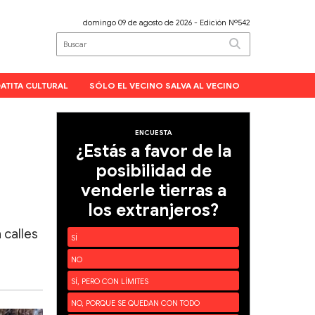
domingo 09 de agosto de 2026
- Edición Nº542
ATITA CULTURAL
SÓLO EL VECINO SALVA AL VECINO
ENCUESTA
¿Estás a favor de la
posibilidad de
venderle tierras a
los extranjeros?
 calles
SÍ
NO
SÍ, PERO CON LÍMITES
NO, PORQUE SE QUEDAN CON TODO