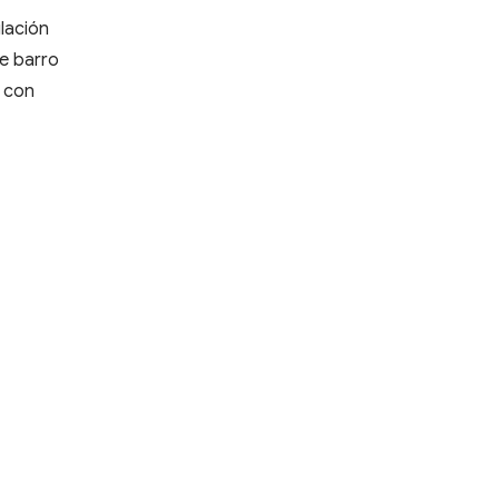
ulación
de barro
ó con