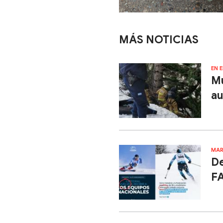
MÁS NOTICIAS
EN E
Mu
au
MAR
De
FA