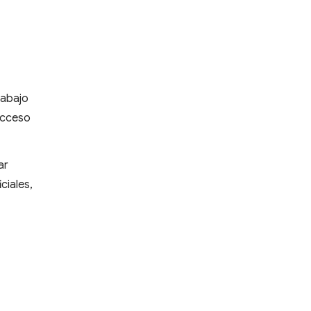
rabajo
 acceso
ar
ciales,