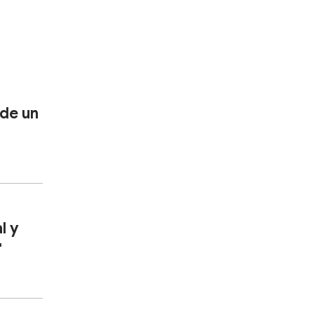
 de un
l y
"